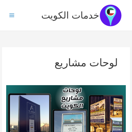
خطي
لى
خدمات الكويت
لمحتوى
لوحات مشاريع
لوحات
مشاريع
الكويت
/
65033556
/
الواح