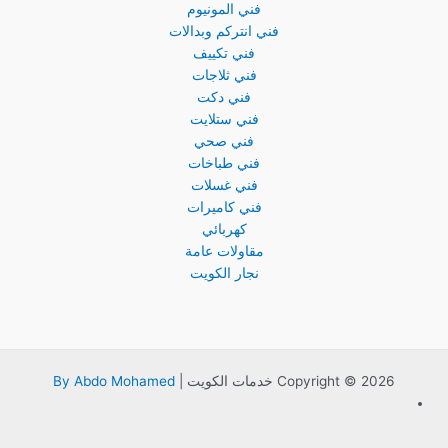
فني المونيوم
فني انتركم وبدالات
فني تكييف
فني ثلاجات
فني دكت
فني ستلايت
فني صحي
فني طباخات
فني غسلات
فني كاميرات
كهربائي
مقاولات عامة
نجار الكويت
Copyright © 2026 خدمات الكويت |
By Abdo Mohamed