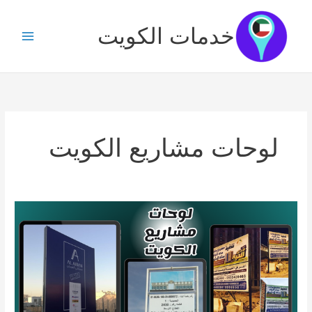
خطي
لى
خدمات الكويت
لمحتوى
لوحات مشاريع الكويت
لوحات
مشاريع
الكويت
/
65033556
/
الواح