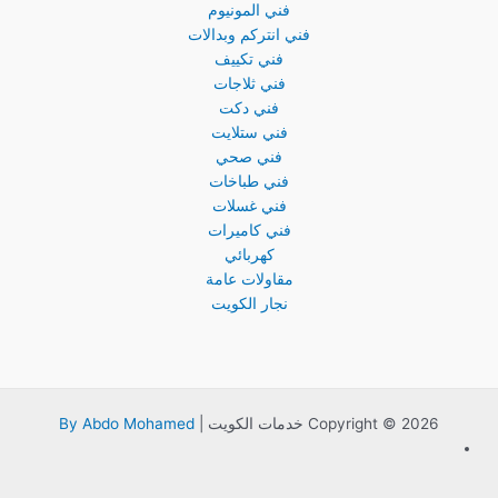
فني المونيوم
فني انتركم وبدالات
فني تكييف
فني ثلاجات
فني دكت
فني ستلايت
فني صحي
فني طباخات
فني غسلات
فني كاميرات
كهربائي
مقاولات عامة
نجار الكويت
Copyright © 2026 خدمات الكويت |
By Abdo Mohamed