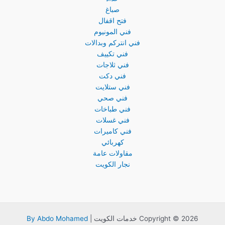
صباغ
فتح اقفال
فني المونيوم
فني انتركم وبدالات
فني تكييف
فني ثلاجات
فني دكت
فني ستلايت
فني صحي
فني طباخات
فني غسلات
فني كاميرات
كهربائي
مقاولات عامة
نجار الكويت
Copyright © 2026 خدمات الكويت |
By Abdo Mohamed