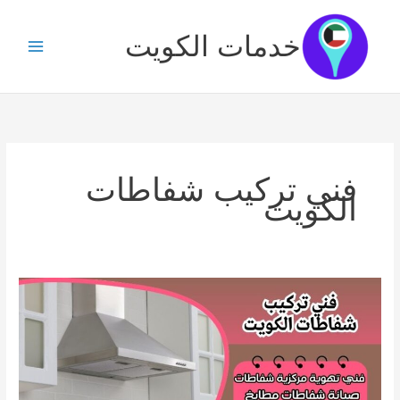
خطي
لى
خدمات الكويت
لمحتوى
فني تركيب شفاطات
الكويت
فني
تركيب
شفاطات
الكويت
|
66568837