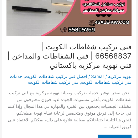
|
فني
الشفاطات
والمداخن
|
فني
تهوية
فني تركيب شفاطات الكويت |
مركزية
66568837 | فني الشفاطات والمداخن |
باكستاني
فني تهوية مركزية باكستاني
تهوية مركزية
/
Samar
/
افضل فني تركيب شفاطات الكويت
,
خدمات
فني تركيب شفاطات الكويت
,
فني تركيب شفاطات الكويت
نحن نفخر بتوفير خدمات تركيب وصيانة تهوية مركزية مع فني تركيب
شفاطات الكويت بأعلى مستويات الجودة لدينا فنيون محترفون من
مختلف الجنسيات يجمعون بين الخبرة والمهارة في هذا المجال وإذا كنتم
في حاجة إلى فريق موثوق ومتخصص لرعاية نظام تهوية مطبخكم،
فنحن هنا لتلبية احتياجاتكم بفعالية علاوة على ذلك، يمكنكم الاعتماد على
فريق الصيانة …