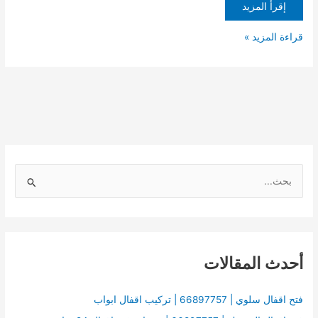
إقرأ المزيد
قراءة المزيد »
ا
ل
ب
ح
أحدث المقالات
ث
ع
ن
فتح اقفال سلوي | 66897757 | تركيب اقفال ابواب