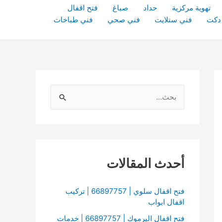
تهوية مركزية
حداد
صباغ
فتح اقفال
دكت
فني ستلايت
فني صحي
فني طباخات
ا
ل
ب
ح
ث
أحدث المقالات
ع
ن
فتح اقفال سلوي | 66897757 | تركيب
اقفال ابواب
:
فتح اقفال اليرموك | 66897757 | خدمات