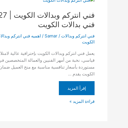
انتركم
وبدالات
الكويت
فني بدالات الكويت
|
69006727
فني انتركم وبدالات
/
Samar
/
اهميه فني انتركم وبدال
|
الكويت
فني
يعمل فني انتركم وبدالات الكويت بإحترافية عالية لام
تركيب
قياسي، نخبة من أمهر الفنيين والعمالة المتخصصين في م
انتركم
مستوردة بأسعار تنافسية مناسبة مع منح العميل ضمان ع
مرئي
الكويت يقدم …
|
فني
إقرأ المزيد
بدالات
الكويت
قراءة المزيد »