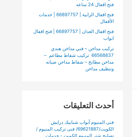
فتح اقفال 24 ساعه
فتح اقفال الرابية | 66897757 | خدمات
الأقفال
فتح اقفال العدان | 66897757 | فتح اقفال
ابواب
تركيب مداخن – فني مداخن هندي
66568837 تركيب شفاط مطاعم –
مداخن مطابخ – شفاط مداخن صيانه
وتنظيف مداخن
أحدث التعليقات
فنى المنيوم أبواب شبابيك درايش
الكويت/69621887/ فنى تركيب المنيوم /
تصليح شتر المنيوم الكويت - خدمات