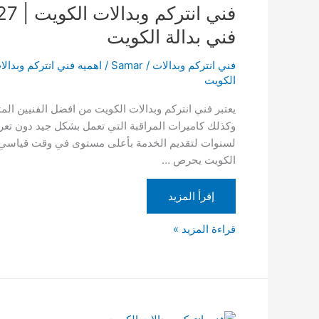
وبدالات
الكويت
فني بدالة الكويت
|
69006727
فني انتركم وبدالات
/
Samar
/
اهميه فني انتركم وبدال
|
الكويت
فني
يعتبر فني انتركم وبدالات الكويت من افضل الفنيين الم
تركيب
وكذلك كاميرات المراقبة التي تعمل بشكل جيد دون تعر
بدالة
لسنوات لتقديم الخدمة بأعلى مستوى في وقت قياسي، يت
الكويت
الكويت يحرص …
|
فني
إقرأ المزيد
بدالة
الكويت
قراءة المزيد »
فني