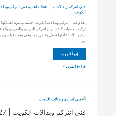
69006727
فني انتركم وبدالات
/
Samar
/
اهميه فني انتركم وبدال
|
الكويت
تركيب
يقدم فني انتركم وبدالات الكويت خدمة مميزة لعملائها
بدالات
تركيب وصيانة كافة أنواع انتركم المرئي والصوتي بكفاءة
|
نوع وذلك لإعادتها تعمل بشكل جيد وفي وقت قياسي، يقد
انتركم
يعد …
باناسونيك
الكويت
إقرأ المزيد
قراءة المزيد »
فني
انتركم
وبدالات