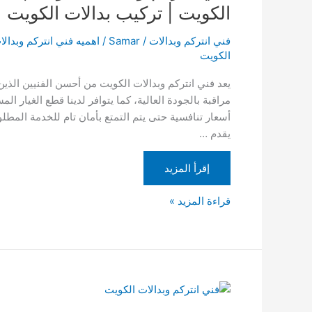
الكويت
الكويت | تركيب بدالات الكويت
|
69006727
فني انتركم وبدالات
/
Samar
/
اهميه فني انتركم وبدال
|
الكويت
اسعار
يعد فني انتركم وبدالات الكويت من أحسن الفنيين الذين
الانتركم
مراقبة بالجودة العالية، كما يتوافر لدينا قطع الغيار ال
المنزلي
أسعار تنافسية حتى يتم التمتع بأمان تام للخدمة المط
الكويت
يقدم …
|
تركيب
إقرأ المزيد
بدالات
الكويت
قراءة المزيد »
فني
انتركم