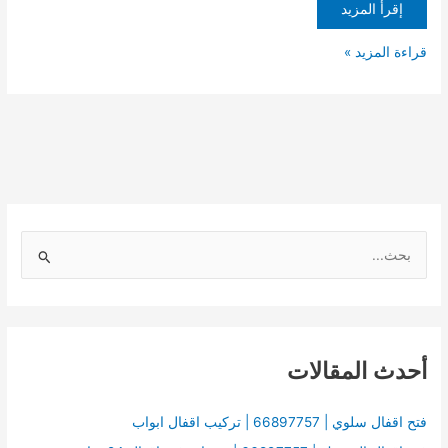
إقرأ المزيد
قراءة المزيد »
ا
ل
ب
ح
أحدث المقالات
ث
ع
ن
فتح اقفال سلوي | 66897757 | تركيب اقفال ابواب