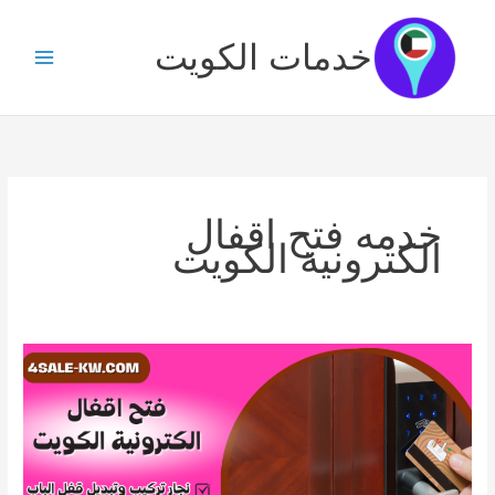
خطي
لى
خدمات الكويت
لمحتوى
خدمه فتح اقفال
الكترونية الكويت
فتح
اقفال
الكترونية
الكويت/65727284/
نجار
باكستاني/