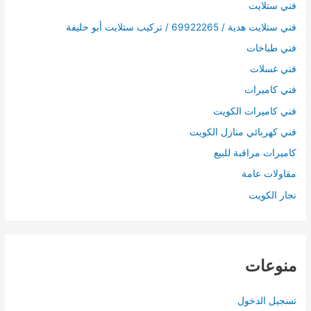
فني ستلايت
فني ستلايت هدية / 69922265 / تركيب ستلايت أبو حليفة
فني طباخات
فني غسلات
فني كاميرات
فني كاميرات الكويت
فني كهربائي منازل الكويت
كاميرات مراقبة للبيع
مقاولات عامة
نجار الكويت
منوعات
تسجيل الدخول