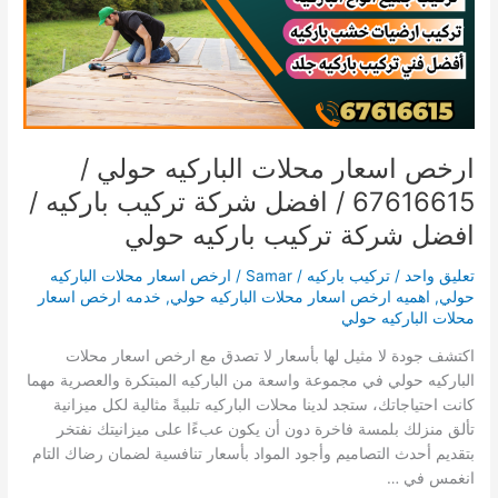
67616615
/
افضل
شركة
تركيب
باركيه
/
ارخص اسعار محلات الباركيه حولي /
افضل
67616615 / افضل شركة تركيب باركيه /
شركة
تركيب
افضل شركة تركيب باركيه حولي
باركيه
حولي
تعليق واحد
/
تركيب باركيه
/
Samar
/
ارخص اسعار محلات الباركيه
حولي
,
اهميه ارخص اسعار محلات الباركيه حولي
,
خدمه ارخص اسعار
محلات الباركيه حولي
اكتشف جودة لا مثيل لها بأسعار لا تصدق مع ارخص اسعار محلات
الباركيه حولي في مجموعة واسعة من الباركيه المبتكرة والعصرية مهما
كانت احتياجاتك، ستجد لدينا محلات الباركيه تلبيةً مثالية لكل ميزانية
تألق منزلك بلمسة فاخرة دون أن يكون عبءًا على ميزانيتك نفتخر
بتقديم أحدث التصاميم وأجود المواد بأسعار تنافسية لضمان رضاك التام
انغمس في …