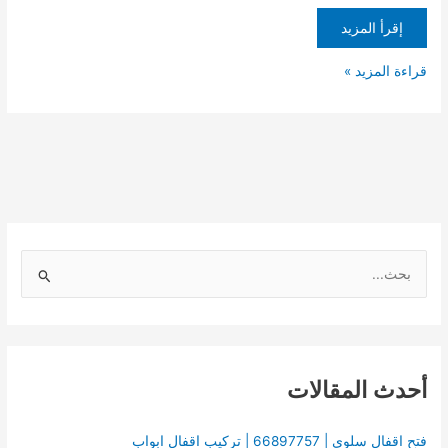
إقرأ المزيد
قراءة المزيد »
ا
ل
ب
ح
أحدث المقالات
ث
ع
ن
فتح اقفال سلوي | 66897757 | تركيب اقفال ابواب