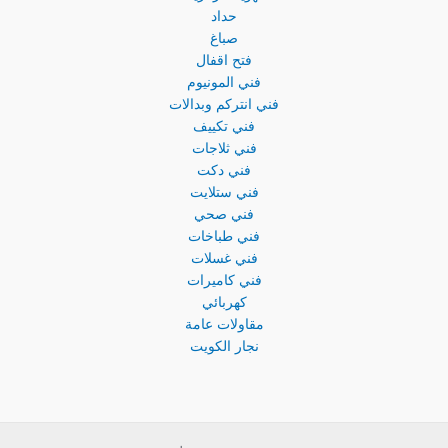
حداد
صباغ
فتح اقفال
فني المونيوم
فني انتركم وبدالات
فني تكييف
فني ثلاجات
فني دكت
فني ستلايت
فني صحي
فني طباخات
فني غسلات
فني كاميرات
كهربائي
مقاولات عامة
نجار الكويت