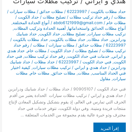
هندي و ايراني / تركيب مظلات سيارات
سيارات
حداد مظلات بالكويت / 62223997 / مظلات حدائق / مظلات سيارات /
مظلات / رقم حداد تركيب مظلات / تصليح مظلات / حداد الكويت /
مظلات خام
/
abdo6121999@gmail.com
/
أنواع الحدادة المختلفة
,
أنواع مظلات الحدائق واستخداماتها
,
أهمية الحدادة وتركيب المظلات
,
تركيب مظلات سيارات
,
تصليح مظلات
,
حداد الكويت
,
حداد شبابيك
ودرابزين
,
حداد مظلات
,
حداد مظلات بالكويت
,
حداد مظلات بالكويت /
62223997 / مظلات حدائق / مظلات سيارات / مظلات / رقم حداد
تركيب مظلات / تصليح مظلات / حداد الكويت / مظلات خام
,
حداد هندي
و ايراني
,
خدمات فني حداد الكويت
,
رقم حداد تركيب مظلات
,
فني حداد
الكويت
,
فني حداد الكويت / 62223997 / حداد مظلات / حداد شبابيك
ودرابزين / حداد هندي و ايراني / تركيب مظلات سيارات
,
كيفية اختيار
فني الحداد المناسب
,
مظلات
,
مظلات حدائق
,
مظلات خام
,
مظلات
سيارات
,
مقاول
فني حداد الكويت / 90905107 / حداد مظلات / حداد شبابيك ودرابزين
/ حداد هندي و ايراني / تركيب مظلات سيارات الحدادة يعتبر من أقدم
الحرف التي تمارس في العالم، إذ يقوم بتشكيل وتشكيل المعادن لإنتاج
منتجات فريدة ومتينة. وفي دولة الكويت، تتوفر خدمات فني حداد
محترف وذو خبرة عالية يقدم مجموعة من الخدمات المتعلقة …
إقرأ المزيد