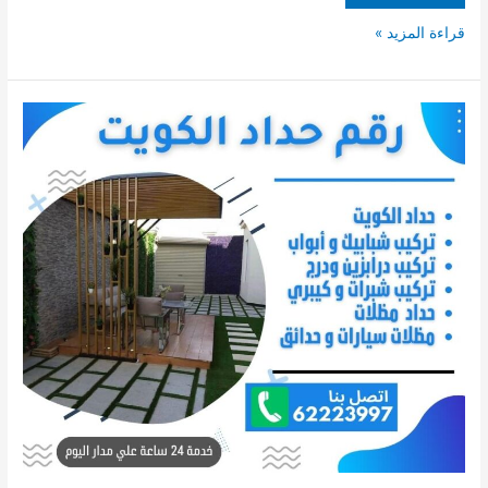
قراءة المزيد »
حداد
مظلات
/
حداد
بالكويت
/
62223997
/
معلم
حداد
/
حداد
حدائق
/
مظلات
سيارات