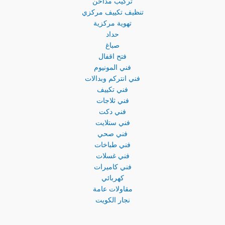
تركيب مداخن
تنظيف تكييف مركزي
تهوية مركزية
حداد
صباغ
فتح اقفال
فني المونيوم
فني انتركم وبدالات
فني تكييف
فني ثلاجات
فني دكت
فني ستلايت
فني صحي
فني طباخات
فني غسلات
فني كاميرات
كهربائي
مقاولات عامة
نجار الكويت