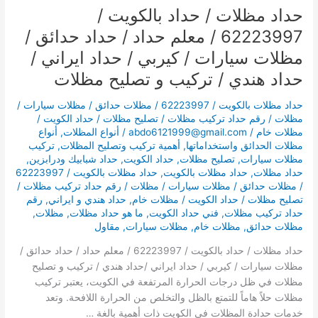
/
حداد مظلات / حداد بالكويت /
كيربي
62223997 / معلم حداد / حداد حدائق /
/
حداد
مظلات سيارات / كيربي / حداد ايراني /
ايراني
حداد هندي / تركيب و تصليح مظلات
/
حداد
حداد مظلات بالكويت / 62223997 / مظلات حدائق / مظلات سيارات /
هندي
مظلات / رقم حداد تركيب مظلات / تصليح مظلات / حداد الكويت /
/
مظلات خام
/
abdo6121999@gmail.com
/
أنواع المظلات
,
أنواع
مظلات الحدائق واستخداماتها
,
أهمية تركيب وتصليح المظلات
,
تركيب
تركيب
مظلات سيارات
,
تصليح مظلات
,
حداد الكويت
,
حداد شبابيك ودرابزين
,
و
حداد مظلات
,
حداد مظلات بالكويت
,
حداد مظلات بالكويت / 62223997
تصليح
/ مظلات حدائق / مظلات سيارات / مظلات / رقم حداد تركيب مظلات /
مظلات
تصليح مظلات / حداد الكويت / مظلات خام
,
حداد هندي و ايراني
,
رقم
حداد تركيب مظلات
,
فني حداد الكويت
,
ما هو حداد مظلات
,
مظلات
,
مظلات حدائق
,
مظلات خام
,
مظلات سيارات
,
مقاول
حداد مظلات / حداد بالكويت / 62223997 / معلم حداد / حداد حدائق /
مظلات سيارات / كيربي / حداد ايراني /حداد هندي / تركيب و تصليح
مظلات في ظل درجات الحرارة المرتفعة في الكويت، يعتبر تركيب
مظلات حلاً هاماً للتمتع بالظل والتخلص من الحرارة اللافحة. وتعد
خدمات حدادة المظلات في الكويت ذات أهمية بالغة …