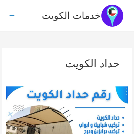
خطي
لى
خدمات الكويت
لمحتوى
حداد الكويت
حداد
مظلات
بالكويت
/
62223997
/
مظلات