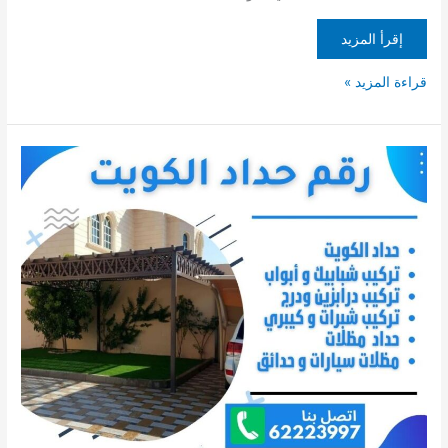
إقرأ المزيد
قراءة المزيد »
حداد
الكويت
/
حداد
مظلات
الكويت
/
حداد
الكويت
62223997
/
رقم
حداد
الكويت