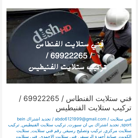
فني
ستلايت
الفنطاس
/
69922265
/
تركيب
ستلايت
الفنيطيس
فني ستلايت الفنطاس / 69922265 /
تركيب ستلايت الفنيطيس
فني ستلايت
/
abdo6121999@gmail.com
/
تجديد اشتراك bein
sport
,
تجديد اشتراك بي ان سبورت
,
تركيب ستلايت الفنيطيس
,
تركيب
ستلايت مركزي
,
تركيب وتصليح رسيفر
,
رقم فني ستلايت
,
ستلايت
الكويت
,
صيانة أجهزة الرسيفر
,
فني ستلايت الاحمدي
,
فني ستلايت