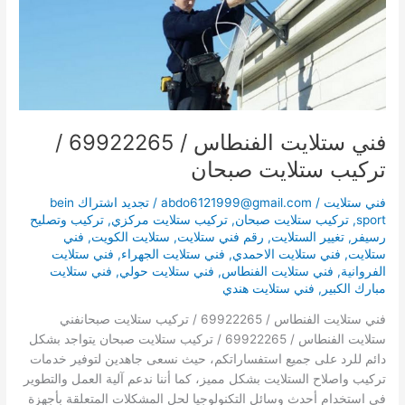
ستلايت
صبحان
فني ستلايت الفنطاس / 69922265 /
تركيب ستلايت صبحان
فني ستلايت
/
abdo6121999@gmail.com
/
تجديد اشتراك bein
sport
,
تركيب ستلايت صبحان
,
تركيب ستلايت مركزي
,
تركيب وتصليح
رسيفر
,
تغيير الستلايت
,
رقم فني ستلايت
,
ستلايت الكويت
,
فني
ستلايت
,
فني ستلايت الاحمدي
,
فني ستلايت الجهراء
,
فني ستلايت
الفروانية
,
فني ستلايت الفنطاس
,
فني ستلايت حولي
,
فني ستلايت
مبارك الكبير
,
فني ستلايت هندي
فني ستلايت الفنطاس / 69922265 / تركيب ستلايت صبحانفني
ستلايت الفنطاس / 69922265 / تركيب ستلايت صبحان يتواجد بشكل
دائم للرد على جميع استفساراتكم، حيث نسعى جاهدين لتوفير خدمات
تركيب واصلاح الستلايت بشكل مميز، كما أننا ندعم آلية العمل والتطوير
في استخدام أحدث وسائل التكنولوجيا لحل المشكلات المتعلقة بأجهزة