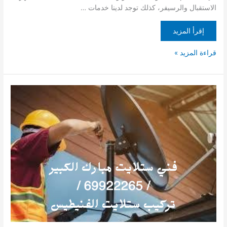
الاستقبال والرسيفر، كذلك توجد لدينا خدمات …
إقرأ المزيد
قراءة المزيد »
فني
ستلايت
مبارك
الكبير
/
69922265
/
تركيب
ستلايت
الفنيطيس