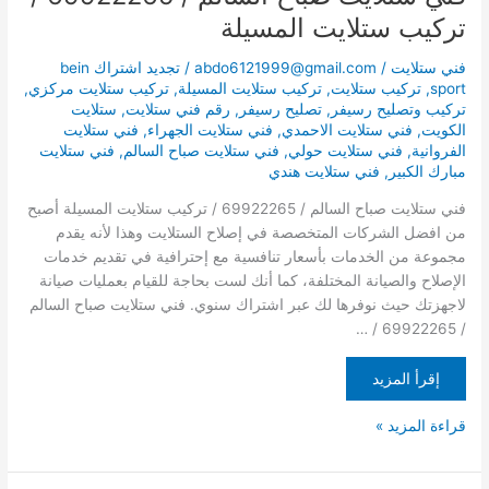
تركيب ستلايت المسيلة
فني ستلايت
/
abdo6121999@gmail.com
/
تجديد اشتراك bein
sport
,
تركيب ستلايت
,
تركيب ستلايت المسيلة
,
تركيب ستلايت مركزي
,
تركيب وتصليح رسيفر
,
تصليح رسيفر
,
رقم فني ستلايت
,
ستلايت
الكويت
,
فني ستلايت الاحمدي
,
فني ستلايت الجهراء
,
فني ستلايت
الفروانية
,
فني ستلايت حولي
,
فني ستلايت صباح السالم
,
فني ستلايت
مبارك الكبير
,
فني ستلايت هندي
فني ستلايت صباح السالم / 69922265 / تركيب ستلايت المسيلة أصبح
من افضل الشركات المتخصصة في إصلاح الستلايت وهذا لأنه يقدم
مجموعة من الخدمات بأسعار تنافسية مع إحترافية في تقديم خدمات
الإصلاح والصيانة المختلفة، كما أنك لست بحاجة للقيام بعمليات صيانة
لاجهزتك حيث نوفرها لك عبر اشتراك سنوي. فني ستلايت صباح السالم
/ 69922265 / …
إقرأ المزيد
قراءة المزيد »