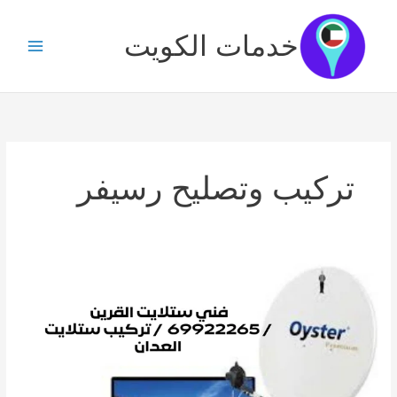
خطي
لى
خدمات الكويت
لمحتوى
تركيب وتصليح رسيفر
فني
ستلايت
القرين
/
69922265
/
تركيب