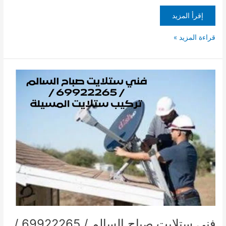
إقرأ المزيد
قراءة المزيد »
فني
ستلايت
صباح
السالم
/
69922265
/
تركيب
ستلايت
المسيلة
فني ستلايت صباح السالم / 69922265 /