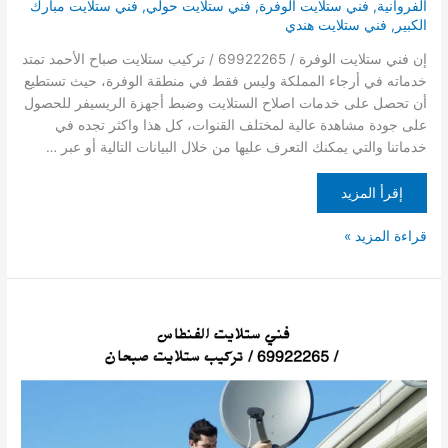
الفروانية
,
فني ستلايت الوفرة
,
فني ستلايت حولي
,
فني ستلايت مبارك
الكبير
,
فني ستلايت هندي
إن فني ستلايت الوفرة / 69922265 / تركيب ستلايت صباح الأحمد تمتد
خدماته في أرجاء المملكة وليس فقط في منطقة الوفرة، حيث تستطيع
أن تحصل على خدمات اصلاح الستلايت وضبط أجهزة الريسيفر للحصول
على جودة مشاهدة عالية لمختلف القنوات، كل هذا واكثر تجده في
خدماتنا والتي يمكنك التعرف عليها من خلال البيانات التالية أو عبر …
إقرأ المزيد
قراءة المزيد »
فني
ستلايت
الفنطاس
/
69922265
/
تركيب