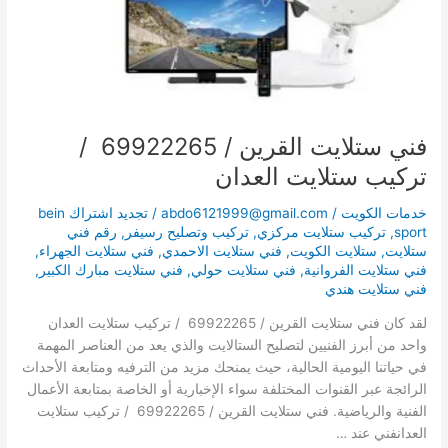
ستلايت
العدان
فني ستلايت القرين / 69922265 /
تركيب ستلايت العدان
خدمات الكويت
/
abdo6121999@gmail.com
/
تجديد اشتراك bein
sport
,
تركيب ستلايت مركزي
,
تركيب وتصليح رسيفر
,
رقم فني
ستلايت
,
ستلايت الكويت
,
فني ستلايت الاحمدي
,
فني ستلايت الجهراء
,
فني ستلايت الفروانية
,
فني ستلايت حولي
,
فني ستلايت مبارك الكبير
,
فني ستلايت هندي
لقد كان فني ستلايت القرين / 69922265 / تركيب ستلايت العدان
واحد من أبرز الفنيين لتصليح الستالايت والذي يعد من العناصر المهمة
في حياتنا اليومية الحالية، حيث يمنحك مزيد من الترفيه ومتابعة الأحداث
الرائجة عبر القنوات المختلفة سواء الإخبارية أو الخاصة بمتابعة الأعمال
الفنية والرياضية. فني ستلايت القرين / 69922265 / تركيب ستلايت
العدانفني عند …