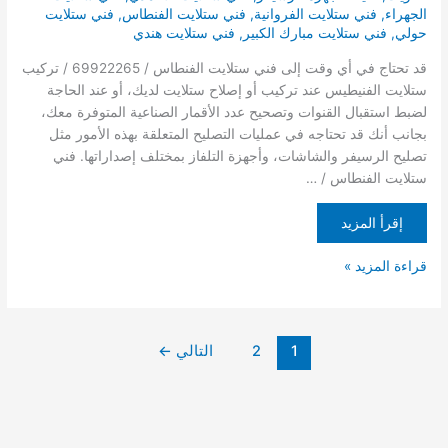
الجهراء
,
فني ستلايت الفروانية
,
فني ستلايت الفنطاس
,
فني ستلايت
حولي
,
فني ستلايت مبارك الكبير
,
فني ستلايت هندي
قد تحتاج في أي وقت إلى فني ستلايت الفنطاس / 69922265 / تركيب
ستلايت الفنيطيس عند تركيب أو إصلاح ستلايت لديك، أو عند الحاجة
لضبط استقبال القنوات وتصحيح عدد الأقمار الصناعية المتوفرة معك،
بجانب أنك قد تحتاجه في عمليات التصليح المتعلقة بهذه الأمور مثل
تصليح الرسيفر والشاشات، وأجهزة التلفاز بمختلف إصداراتها. فني
ستلايت الفنطاس / …
إقرأ المزيد
قراءة المزيد »
1
2
التالي
←