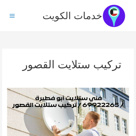
خطي
لى
خدمات الكويت
لمحتوى
تركيب ستلايت القصور
فني
ستلايت
أبو
فطيرة
/
69922265
/