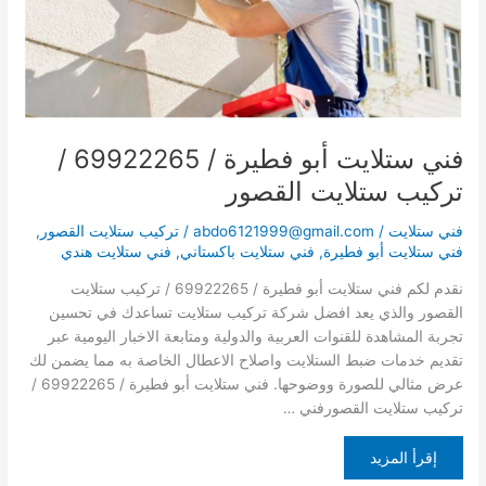
تركيب
ستلايت
القصور
فني ستلايت أبو فطيرة / 69922265 /
تركيب ستلايت القصور
فني ستلايت
/
abdo6121999@gmail.com
/
تركيب ستلايت القصور
,
فني ستلايت أبو فطيرة
,
فني ستلايت باكستاني
,
فني ستلايت هندي
نقدم لكم فني ستلايت أبو فطيرة / 69922265 / تركيب ستلايت
القصور والذي يعد افضل شركة تركيب ستلايت تساعدك في تحسين
تجربة المشاهدة للقنوات العربية والدولية ومتابعة الاخبار اليومية عبر
تقديم خدمات ضبط الستلايت واصلاح الاعطال الخاصة به مما يضمن لك
عرض مثالي للصورة ووضوحها. فني ستلايت أبو فطيرة / 69922265 /
تركيب ستلايت القصورفني …
إقرأ المزيد