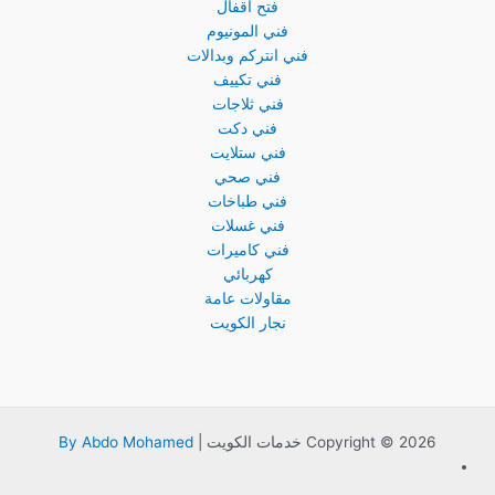
فتح اقفال
فني المونيوم
فني انتركم وبدالات
فني تكييف
فني ثلاجات
فني دكت
فني ستلايت
فني صحي
فني طباخات
فني غسلات
فني كاميرات
كهربائي
مقاولات عامة
نجار الكويت
Copyright © 2026 خدمات الكويت |
By Abdo Mohamed