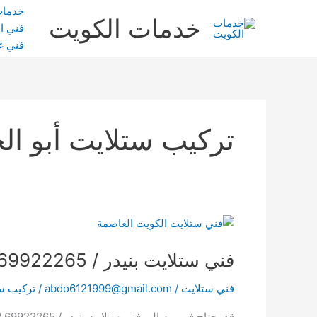
خطي
خدمات
خدمات الكويت
لى
فني ال
لمحتوى
فني غ
تركيب ستلايت أبو ال
فني
ستلايت
فني ستلايت بنيدر / 69922265 / تركيب ستلايت أبو الخيران
بنيدر
/
فني ستلايت
/
abdo6121999@gmail.com
/
تركيب ست
69922265
/
قد