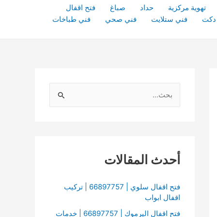
تهوية مركزية
حداد
صباغ
فتح اقفال
دكت
فني ستلايت
فني صحي
فني طباخات
ا
ل
ب
ح
ث
أحدث المقالات
ع
ن
فتح اقفال سلوي | 66897757 | تركيب
اقفال ابواب
:
فتح اقفال اليرموك | 66897757 | خدمات