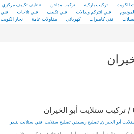
 الكويت
تركيب باركيه
تركيب مداخن
تنظيف تكييف مركزي
مونيوم
فني انتركم وبدالات
فني تكييف
فني ثلاجات
فني 
سلات
فني كاميرات
كهربائي
مقاولات عامة
نجار الكويت
خيران
لايت أبو الخيران
,
تصليح ريسيفر
,
تصليح ستلايت
,
فني ستلايت بنيدر
 تحتاج في يوم إلى فني ستلايت بنيدر / 69922265 / تركيب ستلايت أبو الخيران من أجل مساعدتك في تركيب ستلايت