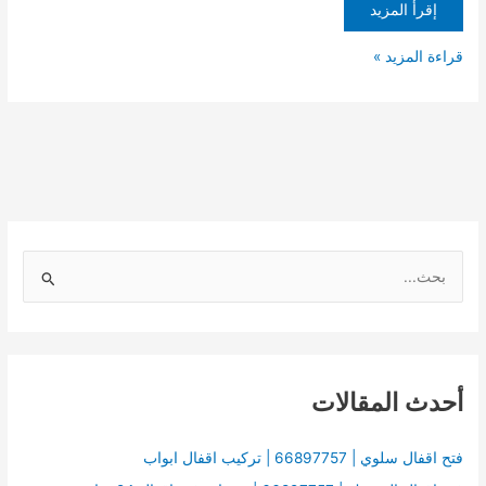
إقرأ المزيد
قراءة المزيد »
ا
ل
ب
ح
أحدث المقالات
ث
ع
ن
فتح اقفال سلوي | 66897757 | تركيب اقفال ابواب