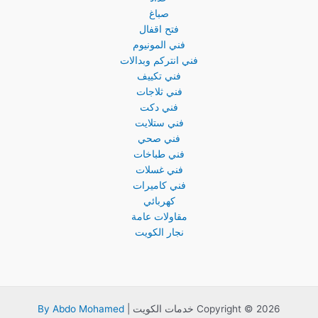
صباغ
فتح اقفال
فني المونيوم
فني انتركم وبدالات
فني تكييف
فني ثلاجات
فني دكت
فني ستلايت
فني صحي
فني طباخات
فني غسلات
فني كاميرات
كهربائي
مقاولات عامة
نجار الكويت
Copyright © 2026 خدمات الكويت |
By Abdo Mohamed