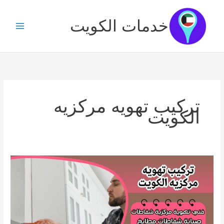
خطي
لى
خدمات الكويت
لمحتوى
تركيب تهويه مركزيه
الكويت
تركيب
تهويه
مركزيه
الكويت
|
66568837