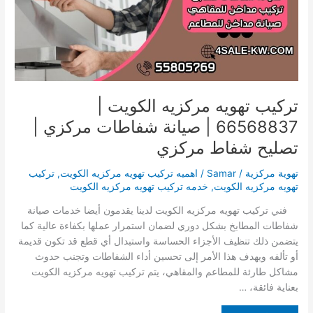
|
صيانة
شفاطات
مركزي
|
تصليح
شفاط
تركيب تهويه مركزيه الكويت |
مركزي
66568837 | صيانة شفاطات مركزي |
تصليح شفاط مركزي
تهوية مركزية
/
Samar
/
اهميه تركيب تهويه مركزيه الكويت
,
تركيب
تهويه مركزيه الكويت
,
خدمه تركيب تهويه مركزيه الكويت
فني تركيب تهويه مركزيه الكويت لدينا يقدمون أيضا خدمات صيانة
شفاطات المطابخ بشكل دوري لضمان استمرار عملها بكفاءة عالية كما
يتضمن ذلك تنظيف الأجزاء الحساسة واستبدال أي قطع قد تكون قديمة
أو تألفه ويهدف هذا الأمر إلى تحسين أداء الشفاطات وتجنب حدوث
مشاكل طارئة للمطاعم والمقاهي، يتم تركيب تهويه مركزيه الكويت
بعناية فائقة، …