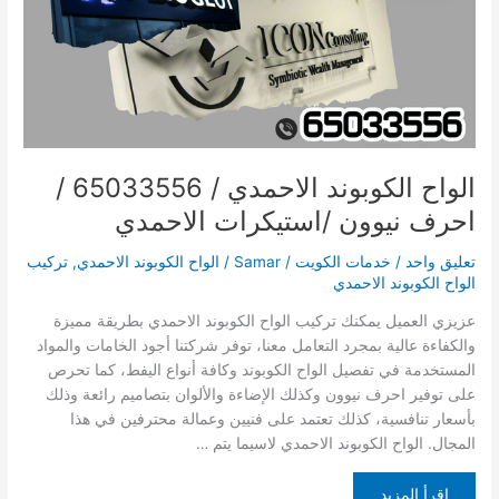
احرف
نيوون
/
استيكرات
الاحمدي
الواح الكوبوند الاحمدي / 65033556 /
احرف نيوون /استيكرات الاحمدي
تعليق واحد
/
خدمات الكويت
/
Samar
/
الواح الكوبوند الاحمدي
,
تركيب
الواح الكوبوند الاحمدي
عزيزي العميل يمكنك تركيب الواح الكوبوند الاحمدي بطريقة مميزة
والكفاءة عالية بمجرد التعامل معنا، توفر شركتنا أجود الخامات والمواد
المستخدمة في تفصيل الواح الكوبوند وكافة أنواع اليفط، كما تحرص
على توفير احرف نيوون وكذلك الإضاءة والألوان بتصاميم رائعة وذلك
بأسعار تنافسية، كذلك تعتمد على فنيين وعمالة محترفين في هذا
المجال. الواح الكوبوند الاحمدي لاسيما يتم …
إقرأ المزيد