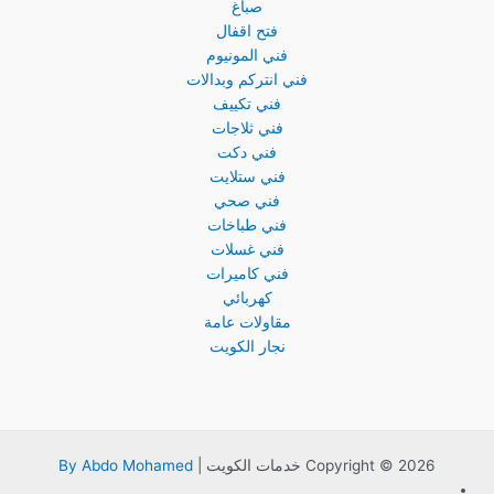
صباغ
فتح اقفال
فني المونيوم
فني انتركم وبدالات
فني تكييف
فني ثلاجات
فني دكت
فني ستلايت
فني صحي
فني طباخات
فني غسلات
فني كاميرات
كهربائي
مقاولات عامة
نجار الكويت
Copyright © 2026 خدمات الكويت |
By Abdo Mohamed