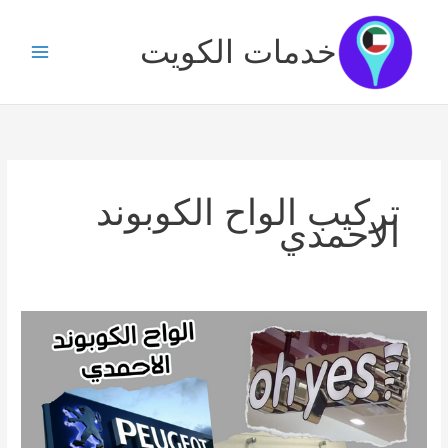
خطي
لى
خدمات الكويت
لمحتوى
تركيب الواح الكوبوند
الاحمدي
الواح
الكوبوند
الاحمدي
/
65033556
/