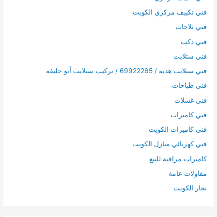
فني تكييف مركزي الكويت
فني ثلاجات
فني دكت
فني ستلايت
فني ستلايت هدية / 69922265 / تركيب ستلايت أبو حليفة
فني طباخات
فني غسلات
فني كاميرات
فني كاميرات الكويت
فني كهربائي منازل الكويت
كاميرات مراقبة للبيع
مقاولات عامة
نجار الكويت