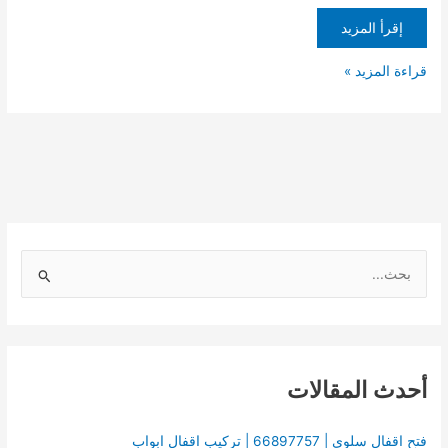
إقرأ المزيد
قراءة المزيد »
ا
ل
ب
ح
أحدث المقالات
ث
ع
ن
فتح اقفال سلوي | 66897757 | تركيب اقفال ابواب