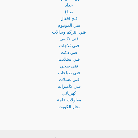
حداد
صباغ
فتح اقفال
فني المونيوم
فني انتركم وبدالات
فني تكييف
فني ثلاجات
فني دكت
فني ستلايت
فني صحي
فني طباخات
فني غسلات
فني كاميرات
كهربائي
مقاولات عامة
نجار الكويت