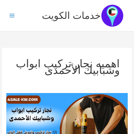
خطي
لى
خدمات الكويت
لمحتوى
اهميه نجار تركيب ابواب
وشبابيك الأحمدى
نجار
تركيب
ابواب
وشبابيك
الأحمدى/65727284
/