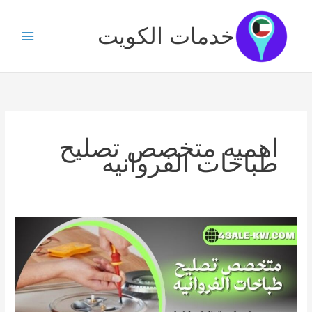
خطي
لى
خدمات الكويت
لمحتوى
اهميه متخصص تصليح
طباخات الفروانيه
متخصص
تصليح
طباخات
الفروانيه
/66244351/
تصليح