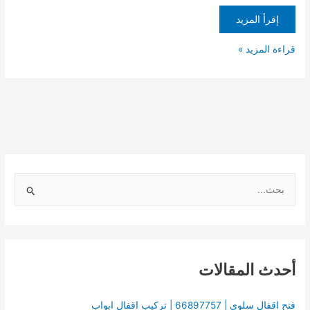
إقرأ المزيد
قراءة المزيد »
ا
ل
ب
ح
أحدث المقالات
ث
ع
ن
فتح اقفال سلوي | 66897757 | تركيب اقفال ابواب