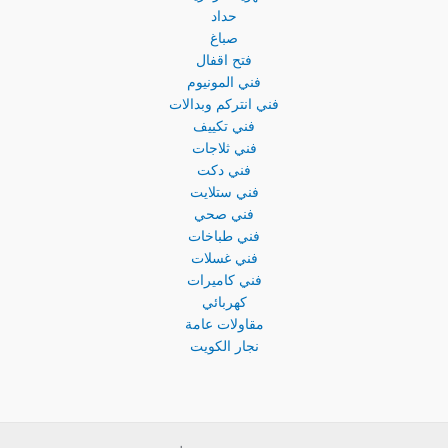
حداد
صباغ
فتح اقفال
فني المونيوم
فني انتركم وبدالات
فني تكييف
فني ثلاجات
فني دكت
فني ستلايت
فني صحي
فني طباخات
فني غسلات
فني كاميرات
كهربائي
مقاولات عامة
نجار الكويت