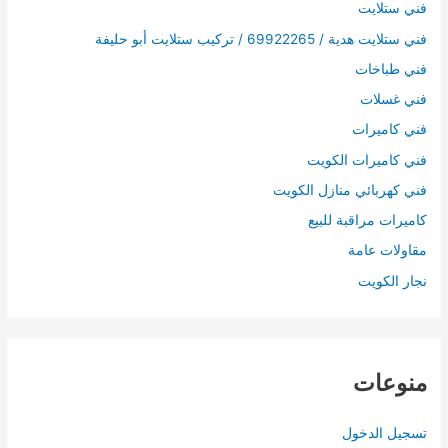
فني ستلايت
فني ستلايت هدية / 69922265 / تركيب ستلايت أبو حليفة
فني طباخات
فني غسلات
فني كاميرات
فني كاميرات الكويت
فني كهربائي منازل الكويت
كاميرات مراقبة للبيع
مقاولات عامة
نجار الكويت
منوعات
تسجيل الدخول