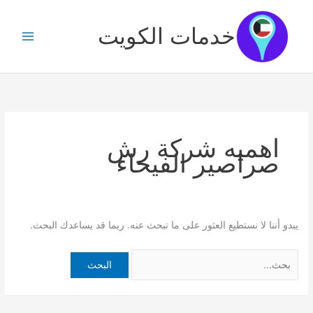
خطي
البحث
لى
عن:
خدمات الكويت
لمحتوى
اهميه شركة رش
صراصير الفيحاء
يبدو أننا لا نستطيع العثور على ما تبحث عنه. ربما قد يساعدك البحث.