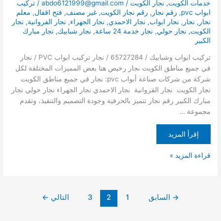
خدمات الكويت
,
نجار الكويت
/
abdo6121999@gmail.com
/
تركيب
ابواب pvc
,
رقم نجار
,
رقم نجار الكويت
,
غير مصنف
,
فتح اقفال
,
معلم
نجار
,
نجار
,
نجار ابواب
,
نجار الاحمدي
,
نجار الجهراء
,
نجار الفروانية
,
نجار
الكويت
,
نجار حولي
,
نجار خدمة 24 ساعة
,
نجار شبابيك
,
نجار مبارك
الكبير
تركيب ابواب وشبابيك / 65727284 / نجار تركيب ابواب PVC / نجار
في جميع مناطق الكويت نجار رخيص هنا بعض المميزات المختلفة لكل
شركة من شركات صناعة أبواب pvc: نجار في جميع مناطق الكويت
نجار الكويت نجار الفروانية نجار الاحمدي نجار الجهراء نجار حولي نجار
مبارك الكبير رقم نجار تتميز بالحرفية وجودة التصميم والتنفيذ، وتقدم
مجموعة …
إقرأ المزيد
قراءة المزيد »
→
السابق
1
2
3
التالي
←