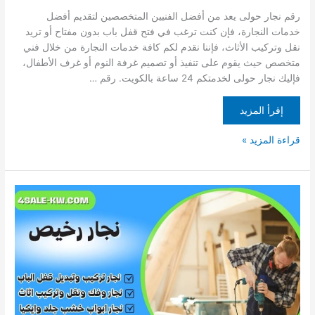
رقم نجار حولى يعد من أفضل الفنيين المتخصصين لتقديم أفضل
خدمات النجارة، فإن كنت ترغب في فتح قفل باب بدون مفتاح أو تريد
نقل وتركيب الأثاث، فإننا نقدم لكم كافة خدمات النجارة من خلال فني
متخصص حيث يقوم على تنفيذ أو تصميم غرفة النوم أو غرف الأطفال،
فإليك نجار حولى لخدمتكم 24 ساعة بالكويت. رقم …
إقرأ المزيد
قراءة المزيد »
نجار
رخيص
|
رقم
نجار
رخيص
65727284
|