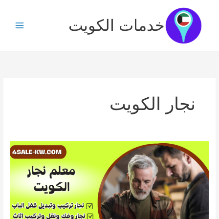
خطي
لى
خدمات الكويت
لمحتوى
نجار الكويت
معلم
نجار
الكويت/65727284/
نجار
هندى/
نجار
غرف