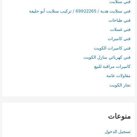
فني ستلايت
فني ستلايت هدية / 69922265 / تركيب ستلايت أبو حليفة
فني طباخات
فني غسلات
فني كاميرات
فني كاميرات الكويت
فني كهربائي منازل الكويت
كاميرات مراقبة للبيع
مقاولات عامة
نجار الكويت
منوعات
تسجيل الدخول