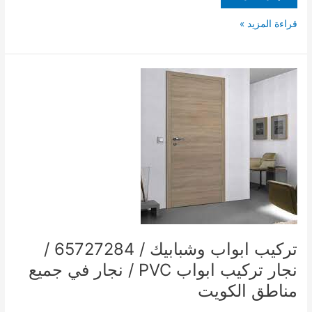
قراءة المزيد »
تركيب
ابواب
وشبابيك
/
65727284
/
نجار
تركيب
ابواب
PVC
/
نجار
تركيب ابواب وشبابيك / 65727284 /
في
نجار تركيب ابواب PVC / نجار في جميع
جميع
مناطق الكويت
مناطق
الكويت