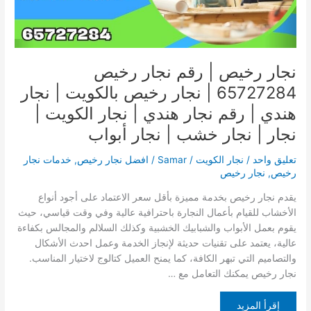
نجار
رخيص
بالكويت
|
نجار
نجار رخيص | رقم نجار رخيص
هندي
65727284 | نجار رخيص بالكويت | نجار
|
رقم
هندي | رقم نجار هندي | نجار الكويت |
نجار
نجار | نجار خشب | نجار أبواب
هندي
|
تعليق واحد
/
نجار الكويت
/
Samar
/
افضل نجار رخيص
,
خدمات نجار
نجار
رخيص
,
نجار رخيص
الكويت
يقدم نجار رخيص بخدمة مميزة بأقل سعر الاعتماد على أجود أنواع
|
الأخشاب للقيام بأعمال النجارة باحترافية عالية وفي وقت قياسي، حيث
نجار
يقوم بعمل الأبواب والشبابيك الخشبية وكذلك السلالم والمجالس بكفاءة
|
عالية، يعتمد على تقنيات حديثة لإنجاز الخدمة وعمل احدث الأشكال
نجار
والتصاميم التي تبهر الكافة، كما يمنح العميل كتالوج لاختيار المناسب.
خشب
نجار رخيص يمكنك التعامل مع …
|
نجار
إقرأ المزيد
أبواب