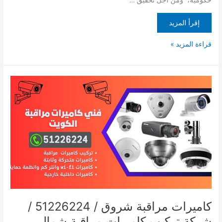
حكومية، ومن أجل تحقيق …
إقرأ المزيد
قراءة المزيد »
كاميرات
مراقبة
شروق
/
51226224
/
شركة
تركيب
كاميرات
مراقبة
شمال
غرب
كاميرات مراقبة شروق / 51226224 /
الصليبيخات
شركة تركيب كاميرات مراقبة شمال