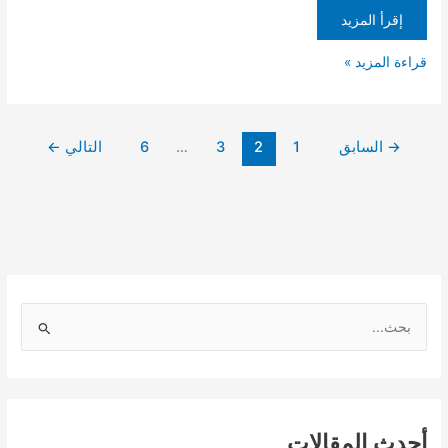
إقرأ المزيد
قراءة المزيد »
→
السابق
1
2
3
…
6
التالي
←
ا
ل
ب
ح
أحدث المقالات
ث