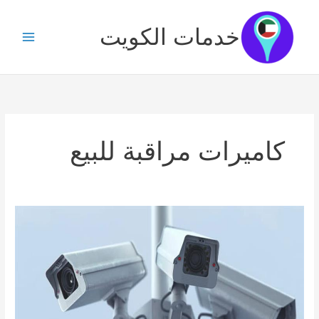
خطي
لى
خدمات الكويت
لمحتوى
كاميرات مراقبة للبيع
كاميرات
مراقبة
بنيد
القار
/
51226224
/