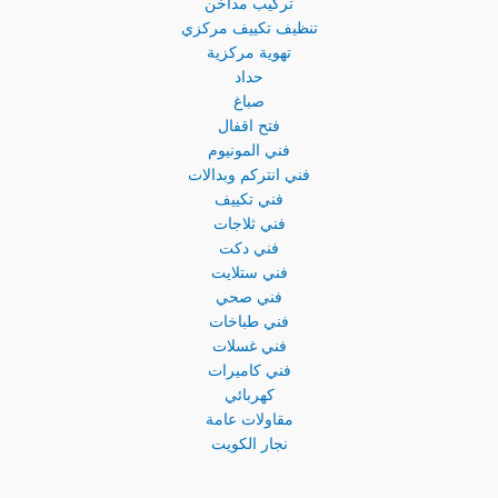
تركيب مداخن
تنظيف تكييف مركزي
تهوية مركزية
حداد
صباغ
فتح اقفال
فني المونيوم
فني انتركم وبدالات
فني تكييف
فني ثلاجات
فني دكت
فني ستلايت
فني صحي
فني طباخات
فني غسلات
فني كاميرات
كهربائي
مقاولات عامة
نجار الكويت