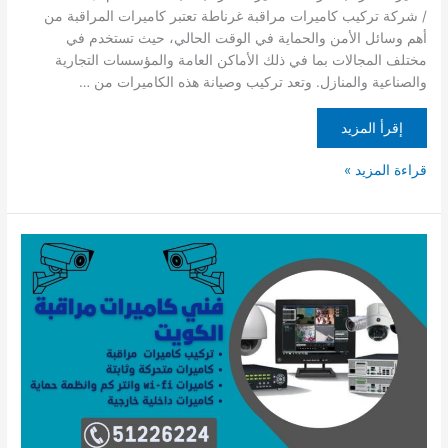
/ شركة تركيب كاميرات مراقبة غرناطة تعتبر كاميرات المراقبة من
أهم وسائل الأمن والحماية في الوقت الحالي، حيث تستخدم في
مختلف المجالات بما في ذلك الأماكن العامة والمؤسسات التجارية
والصناعية والمنازل. وتعد تركيب وصيانة هذه الكاميرات من …
إقرأ المزيد
قراءة المزيد »
كاميرات
مراقبة
المطلاع
/
51226224
/
شركة
تركيب
كاميرات
مراقبة