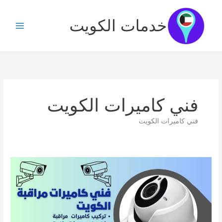
خطي
لى
خدمات الكويت
لمحتوى
فني كاميرات الكويت
فني كاميرات الكويت
كاميرات
مراقبة
العدلية
/
51226224
/