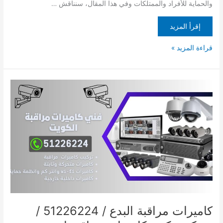
والحماية للأفراد والممتلكات وفي هذا المقال، سنناقش …
إقرأ المزيد
قراءة المزيد »
كاميرات
مراقبة
البدع
/
51226224
/
شركة
تركيب
كاميرات
مراقبة
انجفة
كاميرات مراقبة البدع / 51226224 /