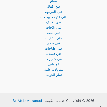
صباغ
فتح اقفال
فني المونيوم
فني انتركم وبدالات
فني تكييف
فني ثلاجات
فني دكت
فني ستلايت
فني صحي
فني طباخات
فني غسلات
فني كاميرات
كهربائي
مقاولات عامة
نجار الكويت
Copyright © 2026 خدمات الكويت |
By Abdo Mohamed