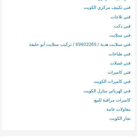
فني تكييف مركزي الكويت
فني ثلاجات
فني دكت
فني ستلايت
فني ستلايت هدية / 69922265 / تركيب ستلايت أبو حليفة
فني طباخات
فني غسلات
فني كاميرات
فني كاميرات الكويت
فني كهربائي منازل الكويت
كاميرات مراقبة للبيع
مقاولات عامة
نجار الكويت