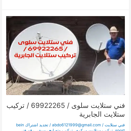
فني
ستلايت
سلوى
/
69922265
/
تركيب
ستلايت
الجابرية
فني ستلايت سلوى / 69922265 / تركيب
ستلايت الجابرية
فني ستلايت
/
abdo6121999@gmail.com
/
تجديد اشتراك bein
sport
,
تركيب ستلايت مركزي
,
تركيب وتصليح رسيفر
,
رقم فني