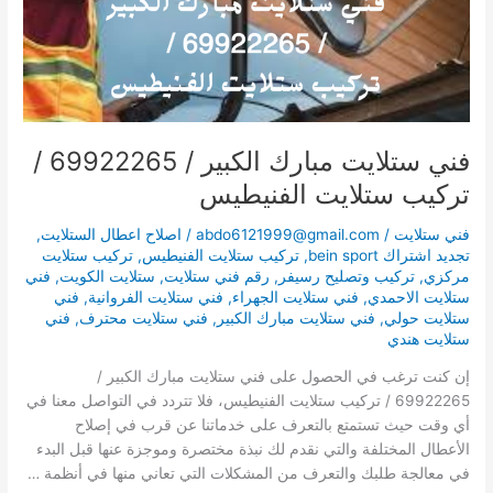
تركيب
ستلايت
الفنيطيس
فني ستلايت مبارك الكبير / 69922265 /
تركيب ستلايت الفنيطيس
فني ستلايت
/
abdo6121999@gmail.com
/
اصلاح اعطال الستلايت
,
تجديد اشتراك bein sport
,
تركيب ستلايت الفنيطيس
,
تركيب ستلايت
مركزي
,
تركيب وتصليح رسيفر
,
رقم فني ستلايت
,
ستلايت الكويت
,
فني
ستلايت الاحمدي
,
فني ستلايت الجهراء
,
فني ستلايت الفروانية
,
فني
ستلايت حولي
,
فني ستلايت مبارك الكبير
,
فني ستلايت محترف
,
فني
ستلايت هندي
إن كنت ترغب في الحصول على فني ستلايت مبارك الكبير /
69922265 / تركيب ستلايت الفنيطيس، فلا تتردد في التواصل معنا في
أي وقت حيث تستمتع بالتعرف على خدماتنا عن قرب في إصلاح
الأعطال المختلفة والتي نقدم لك نبذة مختصرة وموجزة عنها قبل البدء
في معالجة طلبك والتعرف من المشكلات التي تعاني منها في أنظمة …