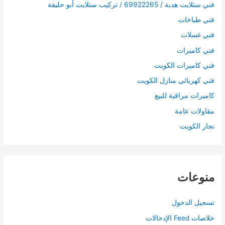
فني ستلايت هدية / 69922265 / تركيب ستلايت أبو حليفة
فني طباخات
فني غسلات
فني كاميرات
فني كاميرات الكويت
فني كهربائي منازل الكويت
كاميرات مراقبة للبيع
مقاولات عامة
نجار الكويت
منوعات
تسجيل الدخول
خلاصات Feed الإدخالات