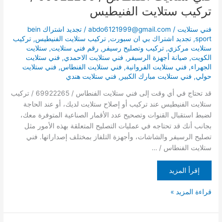
تركيب ستلايت الفنيطيس
فني ستلايت
/
abdo6121999@gmail.com
/
تجديد اشتراك bein
sport
,
تجديد اشتراك بي ان سبورت
,
تركيب ستلايت الفنيطيس
,
تركيب
ستلايت مركزي
,
تركيب وتصليح رسيفر
,
رقم فني ستلايت
,
ستلايت
الكويت
,
صيانة أجهزة الرسيفر
,
فني ستلايت الاحمدي
,
فني ستلايت
الجهراء
,
فني ستلايت الفروانية
,
فني ستلايت الفنطاس
,
فني ستلايت
حولي
,
فني ستلايت مبارك الكبير
,
فني ستلايت هندي
قد تحتاج في أي وقت إلى فني ستلايت الفنطاس / 69922265 / تركيب
ستلايت الفنيطيس عند تركيب أو إصلاح ستلايت لديك، أو عند الحاجة
لضبط استقبال القنوات وتصحيح عدد الأقمار الصناعية المتوفرة معك،
بجانب أنك قد تحتاجه في عمليات التصليح المتعلقة بهذه الأمور مثل
تصليح الرسيفر والشاشات، وأجهزة التلفاز بمختلف إصداراتها. فني
ستلايت الفنطاس / …
إقرأ المزيد
قراءة المزيد »