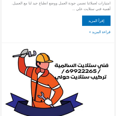
امتيازات لعملائنا تضمن جودة العمل ووضع انطباع جيد لنا مع العميل.
أهمية فني ستلايت علي …
إقرأ المزيد
قراءة المزيد »
فني
ستلايت
السالمية
/
69922265
/
تركيب
ستلايت
حولي