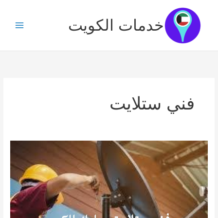
خطي
لى
خدمات الكويت
لمحتوى
فني ستلايت
فني
ستلايت
مبارك
الكبير
/
69922265
/