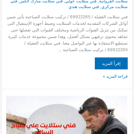
ستلايت الفروانية
,
فني ستلايت حولي
,
فني ستلايت مبارك الكبير
,
فني
ستلايت مركزي
,
فني ستلايت هندي
فني ستلايت العقيلة / 69922265 / تركيب ستلايت الصباحية يأتي ضمن
أوائل الشركات المقدمة لخدمات الستلايت وضبط أجهزة الإستقبال التى
تمكنك من تنزيل القنوات الرياضية ومختلف القنوات التي تفضلها حتى
تشاهد محتوى ترفيهي بشكل أفضل، وهذا ضمن مجموعة خدمات كثيرة
تستطيع الاستفادة بها عبر التواصل معنا. فني ستلايت العقيلة /
69922265 / تركيب ستلايت الصباحية …
إقرأ المزيد
قراءة المزيد »
فني
ستلايت
علي
صباح
السالم
/