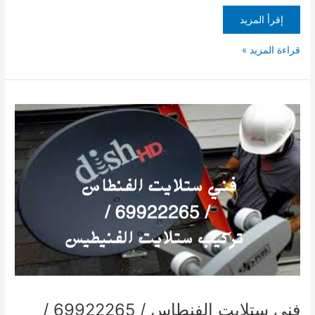
إقرأ المزيد
قراءة المزيد »
فني
ستلايت
الفنطاس
/
69922265
/
تركيب
ستلايت
الفنيطيس
فني ستلايت الفنطاس / 69922265 /