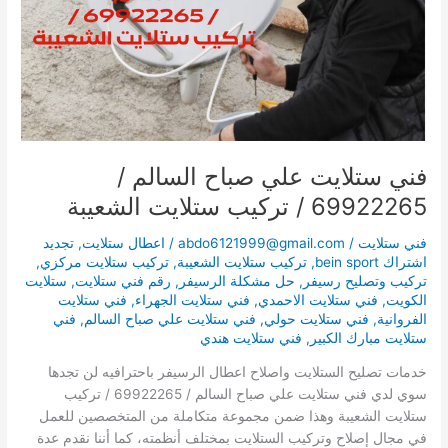
69922265
/
تركيب
ستلايت
الشعيبة
فني ستلايت علي صباح السالم /
69922265 / تركيب ستلايت الشعيبة
فني ستلايت
/
abdo6121999@gmail.com
/
اعطال ستلايت
,
تجديد
اشتراك bein sport
,
تركيب ستلايت الشعيبة
,
تركيب ستلايت مركزي
,
تركيب وتصليح رسيفر
,
حل مشكلة الرسيفر
,
رقم فني ستلايت
,
ستلايت
الكويت
,
فني ستلايت الاحمدي
,
فني ستلايت الجهراء
,
فني ستلايت
الفروانية
,
فني ستلايت حولي
,
فني ستلايت علي صباح السالم
,
فني
ستلايت مبارك الكبير
,
فني ستلايت هندي
خدمات تصليح الستلايت واصلاح اعطال الرسيفر باحترافيه لن تجدها
سوي لدي فني ستلايت علي صباح السالم / 69922265 / تركيب
ستلايت الشعيبة وهذا ضمن مجموعة متكاملة من المتخصصين للعمل
في مجال إصلاح وتركيب الستلايت بمختلف أنظمته، كما أننا نقدم عدة