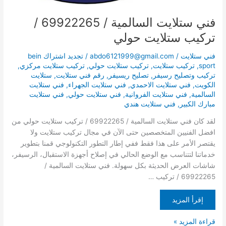
فني ستلايت السالمية / 69922265 /
تركيب ستلايت حولي
فني ستلايت
/
abdo6121999@gmail.com
/
تجديد اشتراك bein
sport
,
تركيب ستلايت
,
تركيب ستلايت حولي
,
تركيب ستلايت مركزي
,
تركيب وتصليح رسيفر
,
تصليح ريسيفر
,
رقم فني ستلايت
,
ستلايت
الكويت
,
فني ستلايت الاحمدي
,
فني ستلايت الجهراء
,
فني ستلايت
السالمية
,
فني ستلايت الفروانية
,
فني ستلايت حولي
,
فني ستلايت
مبارك الكبير
,
فني ستلايت هندي
لقد كان فني ستلايت السالمية / 69922265 / تركيب ستلايت حولي من
افضل الفنيين المتخصصين حتى الآن في مجال تركيب ستلايت ولا
يقتصر الأمر على هذا فقط ففي إطار التطور التكنولوجي قمنا بتطوير
خدماتنا لتتناسب مع الوضع الحالي في إصلاح أجهزة الاستقبال، الرسيفر،
شاشات العرض الحديثة بكل سهولة. فني ستلايت السالمية /
69922265 / تركيب …
إقرأ المزيد
قراءة المزيد »