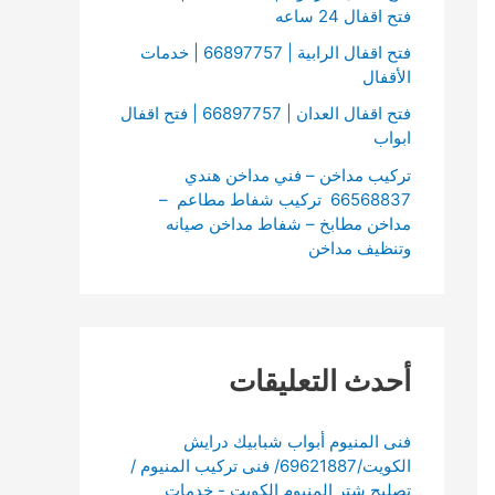
فتح اقفال 24 ساعه
فتح اقفال الرابية | 66897757 | خدمات
الأقفال
فتح اقفال العدان | 66897757 | فتح اقفال
ابواب
تركيب مداخن – فني مداخن هندي
66568837 تركيب شفاط مطاعم –
مداخن مطابخ – شفاط مداخن صيانه
وتنظيف مداخن
أحدث التعليقات
فنى المنيوم أبواب شبابيك درايش
الكويت/69621887/ فنى تركيب المنيوم /
تصليح شتر المنيوم الكويت - خدمات