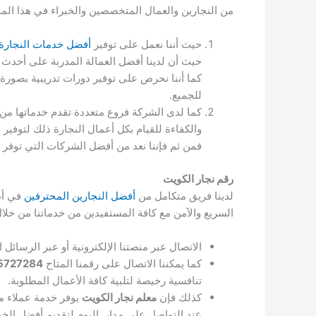
من النجارين والعمال المتخصصين والخبراء في هذا الم
حيث أننا نعمل على توفير
أفضل خدمات النجارة
حيث أن لدينا أفضل العمالة المدربة على أحدث
كما أننا نحرص على توفير دورات تدريبية بصور
للجميع.
كما لدى الشركة فروع متعددة تقدم خدماتها من
والكفاءة للقيام بكل أعمال النجارة ذلك لتوفير
فمن ثم فإننا نعد من أفضل الشركات التي توفر أ
رقم نجار الكويت
لدينا فريق متكامل من
أفضل النجارين المحترفين
في أد
السريع والآمن مع كافة المستفيدين من خدماتنا من خلال
الاتصال عبر منصتنا الإلكترونية أو عبر الرسائ
كما يمكننا الاتصال على رقمنا المتاح
5727284
تنافسية رخيصة لتلبية كافة الأعمال المطلوبة.
كذلك فإن
معلم نجار الكويت
يوفر خدمة عملاء م
عند التواصل على مدار. اليوم لتقديم أفضل الخ