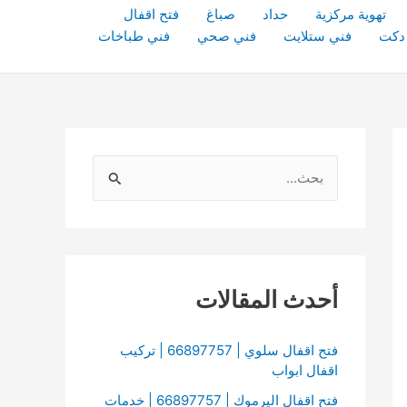
تهوية مركزية
حداد
صباغ
فتح اقفال
دكت
فني ستلايت
فني صحي
فني طباخات
ا
ل
ب
ح
ث
أحدث المقالات
ع
ن
فتح اقفال سلوي | 66897757 | تركيب
اقفال ابواب
:
فتح اقفال اليرموك | 66897757 | خدمات