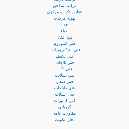
تركيب مداخن
تنظيف تكييف مركزي
تهوية مركزية
حداد
صباغ
فتح اقفال
فني المونيوم
فني انتركم وبدالات
فني تكييف
فني ثلاجات
فني دكت
فني ستلايت
فني صحي
فني طباخات
فني غسلات
فني كاميرات
كهربائي
مقاولات عامة
نجار الكويت