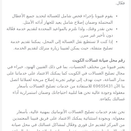
فعّال.
يقوم فنيونا بإجراء فحص شامل للغسالة لتحديد جميع الأعطال
المحتملة وضمان إصلاح شامل يعيد للجهاز أدائه الأمثل.
نحن نقدر وقتك، ولذا نلتزم بالمواعيد المحددة لتقديم خدمة فعّالة
دون تأخير غير مبرر.
إذا كنت لا تستطيع نقل الغسالة إلى المحل، يمكننا تقديم خدمة
تصليح متنقلة، حيث يمكن لفنيينا زيارة منزلك لتقديم الخدمة.
رقم محل صيانة غسالات الكويت
يعتبر فنيونا من مختلف الجنسيات، بما في ذلك الفنيين الهنود، خبراء في
مجال تصليح الغسالات في الكويت كما يمكنك الاعتماد على خدماتنا على
مدار الساعة، حيث نهدف إلى توفير تجربة إصلاح مريحة لعملائنا اتصل
بنا الآن 69655431 للاستفادة من خدمات تصليح الغسالات بأسعار
معقولة وجودة عالية نحن هنا لتلبية احتياجاتك وضمان استمرارية أداء
غسالتك بكفاءة.
نحن نقدم خدمات تصليح الغسالات الأتوماتيك بمهنية عالية، بأسعار
معقولة، وبجودة استثنائية يمكنك الاعتماد على فريق فنيينا المعتمدين
من المركز لتقديم حل فوري وفعّال لمشاكل غسالتك في محل صيانة