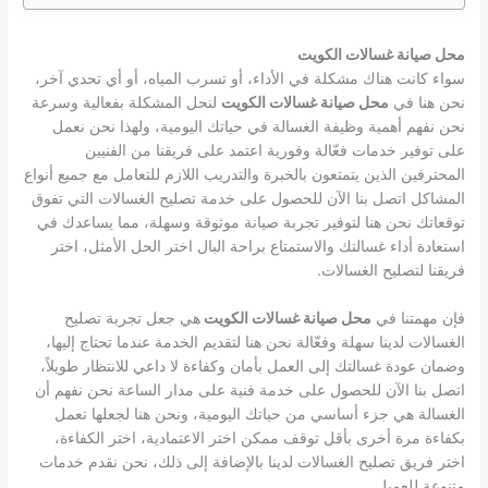
محل صيانة غسالات الكويت
سواء كانت هناك مشكلة في الأداء، أو تسرب المياه، أو أي تحدي آخر،
نحن هنا في
محل صيانة غسالات الكويت
لنحل المشكلة بفعالية وسرعة
نحن نفهم أهمية وظيفة الغسالة في حياتك اليومية، ولهذا نحن نعمل
على توفير خدمات فعّالة وفورية اعتمد على فريقنا من الفنيين
المحترفين الذين يتمتعون بالخبرة والتدريب اللازم للتعامل مع جميع أنواع
المشاكل اتصل بنا الآن للحصول على خدمة تصليح الغسالات التي تفوق
توقعاتك نحن هنا لتوفير تجربة صيانة موثوقة وسهلة، مما يساعدك في
استعادة أداء غسالتك والاستمتاع براحة البال اختر الحل الأمثل، اختر
فريقنا لتصليح الغسالات.
فإن مهمتنا في
محل صيانة غسالات الكويت
هي جعل تجربة تصليح
الغسالات لدينا سهلة وفعّالة نحن هنا لتقديم الخدمة عندما تحتاج إليها،
وضمان عودة غسالتك إلى العمل بأمان وكفاءة لا داعي للانتظار طويلاً،
اتصل بنا الآن للحصول على خدمة فنية على مدار الساعة نحن نفهم أن
الغسالة هي جزء أساسي من حياتك اليومية، ونحن هنا لجعلها تعمل
بكفاءة مرة أخرى بأقل توقف ممكن اختر الاعتمادية، اختر الكفاءة،
اختر فريق تصليح الغسالات لدينا بالإضافة إلى ذلك، نحن نقدم خدمات
متنوعة للعميل.