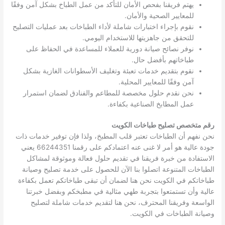
يهتم فريقنا بفحص الأمان للتأكد من عمل الطباخ بشكل آمن وفقًا
للمعايير الصحية والأمان.
نقوم بإجراء اختبارات شاملة لأداء الطباخات بعد عمليات التصليح
للتحقق من جاهزيتها للاستخدام اليومي.
نوفر نصائح صيانة دورية للعملاء للمساعدة في الحفاظ على
طباخاتهم بأفضل حال.
نقوم بتقديم خدمات تعبئة وتغليف الأسطوانات الغازية بشكل
آمن وفقًا للمعايير المحلية.
نحن نقدم حلول مخصصة للمطاعم والفنادق لضمان استمرار
عمل المطابخ الصناعية بكفاءة.
رقم متخصص تصليح طباخات الكويت
نحن نفهم أن الطباخات تعتبر قلب المطبخ، ولذا فإن توفير خدمات ذات
جودة عالية هو أمر لا غنى عنه اعتمادكم على رقمنا 66244351 يعني
الاستفادة من خبرة فريقنا في تقديم حلول فعالة وموثوقة لمشاكل
الطباخات المتنوعة اتصلوا بنا الآن للحصول على خدمة تصليح وصيانة
طباخاتكم في الكويت نحن هنا لضمان أن تبقى طباخاتكم تعمل بكفاءة
عالية وأن تستمتعوا بتجربة طهي مثالية في مطبخكم وبفضل خبرتنا
الواسعة وفريقنا المحترف، نحن هنا لتقديم خدمات شاملة لتصليح
وصيانة الطباخات في الكويت.