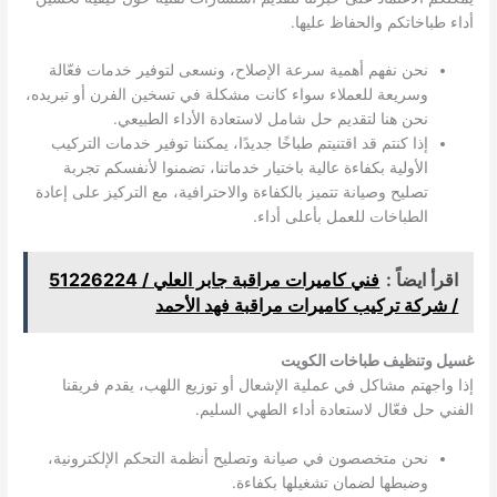
أداء طباخاتكم والحفاظ عليها.
نحن نفهم أهمية سرعة الإصلاح، ونسعى لتوفير خدمات فعّالة
وسريعة للعملاء سواء كانت مشكلة في تسخين الفرن أو تبريده،
نحن هنا لتقديم حل شامل لاستعادة الأداء الطبيعي.
إذا كنتم قد اقتنيتم طباخًا جديدًا، يمكننا توفير خدمات التركيب
الأولية بكفاءة عالية باختيار خدماتنا، تضمنوا لأنفسكم تجربة
تصليح وصيانة تتميز بالكفاءة والاحترافية، مع التركيز على إعادة
الطباخات للعمل بأعلى أداء.
اقرأ ايضاً :
فني كاميرات مراقبة جابر العلي / 51226224
/ شركة تركيب كاميرات مراقبة فهد الأحمد
غسيل وتنظيف طباخات الكويت
إذا واجهتم مشاكل في عملية الإشعال أو توزيع اللهب، يقدم فريقنا
الفني حل فعّال لاستعادة أداء الطهي السليم.
نحن متخصصون في صيانة وتصليح أنظمة التحكم الإلكترونية،
وضبطها لضمان تشغيلها بكفاءة.