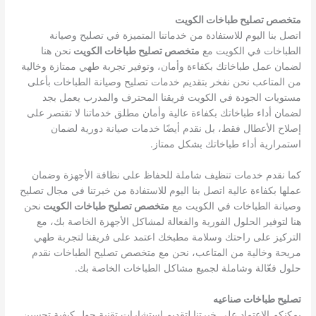
متخصص تصليح طباخات الكويت
اتصل بنا اليوم للاستفادة من خدماتنا المتميزة في تصليح وصيانة
الطباخات في الكويت مع
متخصص تصليح طباخات الكويت
نحن هنا
لضمان عمل طباخاتك بكفاءة وأمان، وتوفير تجربة طهي ممتازة وخالية
من المتاعب نحن نفخر بتقديم خدمات تصليح وصيانة الطباخات بأعلى
مستويات الجودة في الكويت فريقنا المحترف والمدرب يعمل بجد
لضمان أداء طباخاتك بكفاءة عالية وأمان مطلق خدماتنا لا تقتصر على
إصلاح الأعطال فقط، بل نقدم أيضًا خدمات صيانة دورية لضمان
استمرارية أداء طباخاتك بشكل ممتاز.
كما نقدم خدمات تنظيف شاملة للحفاظ على نظافة الأجهزة وضمان
عملها بكفاءة عالية اتصل بنا اليوم للاستفادة من خبرتنا في مجال تصليح
وصيانة الطباخات في الكويت مع
متخصص تصليح طباخات الكويت
نحن
هنا لتوفير الحلول الفورية والفعالة لمشاكل الأجهزة الخاصة بك، مع
التركيز على راحتك وسلامة مطبخك اعتمد على فريقنا لتجربة طهي
مريحة وخالية من المتاعب، نحن مع متخصص تصليح الطباخات نقدم
حلول فعّالة وشاملة لجميع مشاكل الطباخات الخاصة بك.
تصليح طباخات صناعيه
يمكنكم الاعتماد على خبرتنا لتقديم استشارات تقنية حول كيفية تحسين