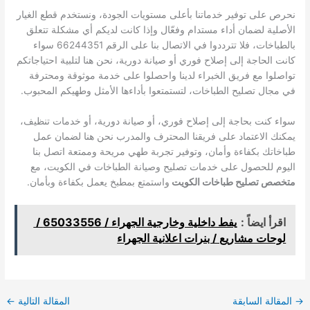
نحرص على توفير خدماتنا بأعلى مستويات الجودة، ونستخدم قطع الغيار
الأصلية لضمان أداء مستدام وفعّال وإذا كانت لديكم أي مشكلة تتعلق
بالطباخات، فلا تترددوا في الاتصال بنا على الرقم 66244351 سواء
كانت الحاجة إلى إصلاح فوري أو صيانة دورية، نحن هنا لتلبية احتياجاتكم
تواصلوا مع فريق الخبراء لدينا واحصلوا على خدمة موثوقة ومحترفة
في مجال تصليح الطباخات، لتستمتعوا بأداءها الأمثل وطهيكم المحبوب.
سواء كنت بحاجة إلى إصلاح فوري، أو صيانة دورية، أو خدمات تنظيف،
يمكنك الاعتماد على فريقنا المحترف والمدرب نحن هنا لضمان عمل
طباخاتك بكفاءة وأمان، وتوفير تجربة طهي مريحة وممتعة اتصل بنا
اليوم للحصول على خدمات تصليح وصيانة الطباخات في الكويت، مع
متخصص تصليح طباخات الكويت
واستمتع بمطبخ يعمل بكفاءة وبأمان.
اقرأ ايضاً :
يفط داخلية وخارجية الجهراء / 65033556 /
لوحات مشاريع / بنرات اعلانية الجهراء
→
المقالة السابقة
المقالة التالية
←