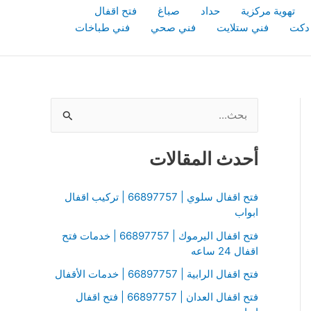
تهوية مركزية
حداد
صباغ
فتح اقفال
دكت
فني ستلايت
فني صحي
فني طباخات
ا
ل
أحدث المقالات
ب
ح
فتح اقفال سلوي | 66897757 | تركيب اقفال
ث
ابواب
ع
فتح اقفال اليرموك | 66897757 | خدمات فتح
ن
اقفال 24 ساعه
:
فتح اقفال الرابية | 66897757 | خدمات الأقفال
فتح اقفال العدان | 66897757 | فتح اقفال