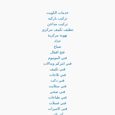
خدمات الكويت
تركيب باركيه
تركيب مداخن
تنظيف تكييف مركزي
تهوية مركزية
حداد
صباغ
فتح اقفال
فني المونيوم
فني انتركم وبدالات
فني تكييف
فني ثلاجات
فني دكت
فني ستلايت
فني صحي
فني طباخات
فني غسلات
فني كاميرات
كهربائي