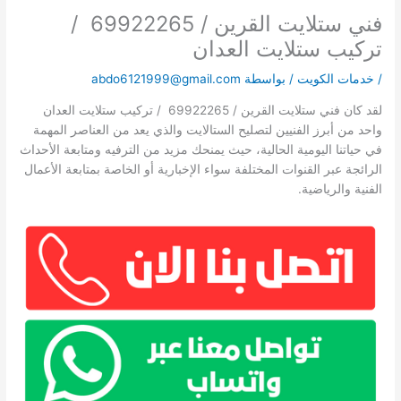
فني ستلايت القرين / 69922265 /
تركيب ستلايت العدان
/
خدمات الكويت
/ بواسطة
abdo6121999@gmail.com
لقد كان فني ستلايت القرين / 69922265 / تركيب ستلايت العدان
واحد من أبرز الفنيين لتصليح الستالايت والذي يعد من العناصر المهمة
في حياتنا اليومية الحالية، حيث يمنحك مزيد من الترفيه ومتابعة الأحداث
الرائجة عبر القنوات المختلفة سواء الإخبارية أو الخاصة بمتابعة الأعمال
الفنية والرياضية.