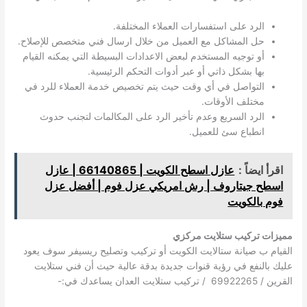
الرد على استفسارات العملاء المختلفة.
حل المشاكل مع العميل من خلال ارسال فني متخصص للإصلاح.
أو توجيه المستخدم لبعض الاعدادات البسيطة التي يمكنه القيام
بها بشكل ذاتي أو عبر أدوات التحكم الرئيسية.
التواصل في أي وقت حيث يتم تخصيص خدمة العملاء للرد في
مختلف الأوقات.
الرد السريع وعدم تأخير الرد على المكالمات لتجنب حدوث
انطباع سئ للعميل.
اقرأ ايضاً :
عازل اسطح الكويت | 66140865 | عازل
اسطح جيتاروف | رش امريكي عزل فوم | أفضل عزل
فوم بالكويت
مميزات تركيب ستلايت مركزي
القيام ب صيانة ستالايت الكويت أو تركيب وتصليح ريسيفر سوف يعود
عليك بالنفع في رؤية قنوات جديدة بدقة عالية حيث أن فني ستلايت
القرين / 69922265 / تركيب ستلايت العدان يساعدك في:-