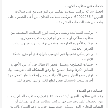
خدمات فني ستلايت الكويت
افضل شركة تركيب ستلايت تمكنك من التواصل مع فني ستلايت
القرين / 69922265 / تركيب ستلايت العدان، من أجل الحصول على
واحد من هذه الخدمات المقترحة:-
تركيب الستلايت: وتشمل تركيب انواع الستلايت المختلفة من
ستلايت سلكي أو لا سلكي أو تركيب ستلايت مركزي.
تركيب الأجهزة الخارجية: وتشمل تركيب الرسيفر وشاشات
العرض الحديثة.
والتي يمكن تشغيلها عبر التوصيل بالواي فاي أو مزود شبكة
الإنترنت.
خدمات التصليح:- وتشمل فحص الاعطال في أي من الأجهزة
السابق ذكرها وعمل تصليح لها وفق المشكلة التى تعرضت لها.
توفير قطع الغيار: بعض الأجزاء لا يمكن إصلاحها ولن تعمل مرة
أخرى سوب باستبدال بعض قطع الغيار والتي نوفرها لك.
خدمات دعم العملاء
رقم فني ستلايت القرين / 69922265 / تركيب ستلايت العدان يمكنك
من الحصول على دعم جيد في تركيب ستلايت مركزي بمنزلك أو
النشاط التجاري الذي تمتلكه، حيث تتميز خدمات دعم العملاء بالآتي:-