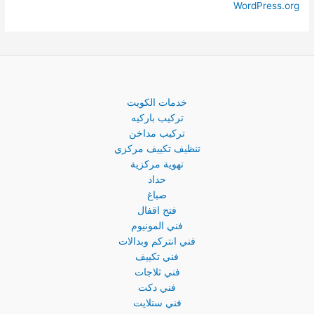
WordPress.org
خدمات الكويت
تركيب باركيه
تركيب مداخن
تنظيف تكييف مركزي
تهوية مركزية
حداد
صباغ
فتح اقفال
فني المونيوم
فني انتركم وبدالات
فني تكييف
فني ثلاجات
فني دكت
فني ستلايت