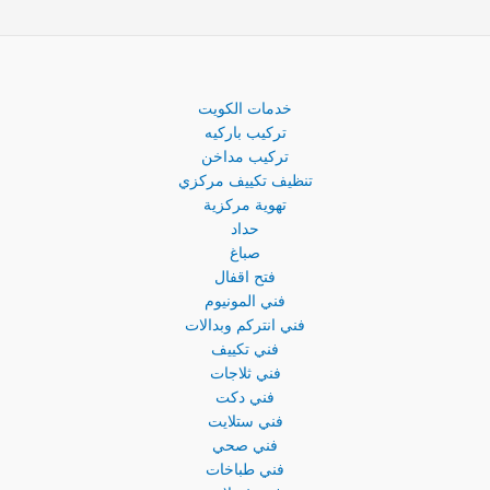
خدمات الكويت
تركيب باركيه
تركيب مداخن
تنظيف تكييف مركزي
تهوية مركزية
حداد
صباغ
فتح اقفال
فني المونيوم
فني انتركم وبدالات
فني تكييف
فني ثلاجات
فني دكت
فني ستلايت
فني صحي
فني طباخات