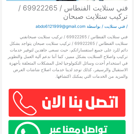
فني ستلايت الفنطاس / 69922265 /
تركيب ستلايت صبحان
/
فني ستلايت
/ بواسطة
abdo6121999@gmail.com
فني ستلايت الفنطاس / 69922265 / تركيب ستلايت صبحانفني
ستلايت الفنطاس / 69922265 / تركيب ستلايت صبحان يتواجد بشكل
دائم للرد على جميع استفساراتكم، حيث نسعى جاهدين لتوفير خدمات
تركيب واصلاح الستلايت بشكل مميز، كما أننا ندعم آلية العمل والتطوير
في استخدام أحدث وسائل التكنولوجيا لحل المشكلات المتعلقة بأجهزة
الاستقبال والرسيفر، كذلك توجد لدينا خدمات اصلاح شاشات العرض
والمزيد من الخدمات التي يمكنك اكتشافها.