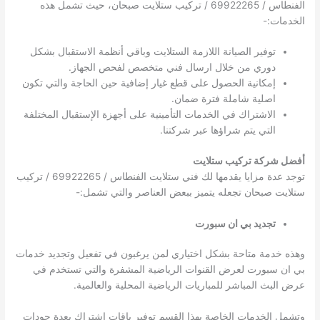
الفنطاس / 69922265 / تركيب ستلايت صبحان، حيث تشمل هذه
الخدمات:-
توفير الصيانة اللازمة الستلايت وباقي أنظمة الاستقبال بشكل
دوري من خلال ارسال فني متخصص لفحص الجهاز.
إمكانية الحصول على قطع غيار إضافية حين الحاجة والتي تكون
اصلية شاملة فترة ضمان.
الاشتراك في الخدمات التأمينية على أجهزة الإستقبال المختلفة
التي يتم شراؤها عبر شركتنا.
أفضل شركة تركيب ستلايت
توجد عدة مزايا يقدمها لك فني ستلايت الفنطاس / 69922265 / تركيب
ستلايت صبحان تجعله يتميز ببعض العناصر والتي تشمل:-
تجديد بي ان سبورت
وهذه خدمة متاحة بشكل اختياري لمن يرغبون في تفعيل وتجديد خدمات
بي ان سبورت لعرض القنوات الرياضية المشفرة والتي تستخدم في
عرض البث المباشر للمباريات الرياضية المحلية والعالمية.
وتشمل الخدمات الخاصة بهذا القسم توفير باقات اشتراك بعدة جودات