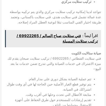
تركيب ستلايت مركزي
تتواجد لدينا إمكانية تركيب ستلايت مركزي والذي يتم تركيبه بواسطة
عدة عمالة تشمل فني ستلايت هندي، فني ستلايت باكستاني، وتعتمد
طريقة اختيار الفني المناسب تبعًا لنوعية العطل المراد إصلاحه.
اقرأ ايضاً :
فني ستلايت صباح السالم / 69922265 /
تركيب ستلايت المسيلة
صيانة ستالايت الكويت
فني ستلايت الفنطاس / 69922265 / تركيب ستلايت صبحان يقدم لك
ميزة الاشتراك في خدمات الصيانة والتي تندرج ضمن خدمات ما بعد
البيع:-
تتم عملية الصيانة بشكل دوري على مدار العام.
يتم توفير قطع الغيار الأصلية حين الحاجة لها في أي وقت طوال
اشتراكك في الصيانة.
متابعة الأعطال التي تحدث وحلها في أقرب وقت.
تقديم إرشادات للمستخدم حول طرق الحفاظ على أجهزة
الإستقبال وحمايتها من التلف.