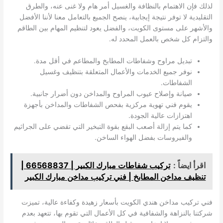
لذلك فإن الاهتمام بالنظافة والغسيل أمر هام ولا غنى عنه، والطرق
التقليدية لا توفر نتيجة إيجابية، ينصح الجميع بالتعامل معنا لأننا الأفضل
والأشهر على مستوى الكويت، والفضل يعود لتنظيم المهام بين الطاقم
والتزام كل شخص بالعمل المحدد له.
تبديل مراوح وشفاطات المطابخ والمطاعم في أقل مدة.
نوفر جميع الخدمات والأعمال المتعلقة بتنظيف وغسيل
الشفاطات.
صيانة وإصلاح عيوب المراوح والمداخن دون أضرار جانبية.
يقوم فني تهوية مركزية بفحص الشفاطات والمداخن بأجهزة
اهتزازات عالية الجودة.
كما يتم إزالة أصعب البقع بقوة التبخير التي تقضي على الجراثيم
والفيروسات بفضل الهواء الساخن.
اقرأ ايضاً :
تركيب شفاطات مبارك الكبير | 66568837 |
تنظيف مداخن المطابخ | فني تركيب مداخن مبارك الكبير
فني تركيب مداخن هندي الكويت بأسعار زهيدة وكفاءة عالية، تميزت
شركتنا بالنزاهة والشفافية في كل الأعمال التي تقوم بها، تتعهد بعدم