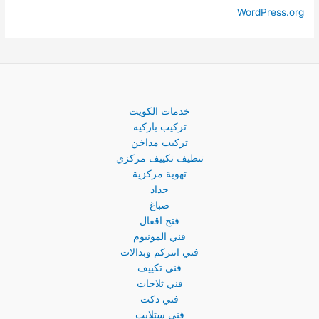
WordPress.org
خدمات الكويت
تركيب باركيه
تركيب مداخن
تنظيف تكييف مركزي
تهوية مركزية
حداد
صباغ
فتح اقفال
فني المونيوم
فني انتركم وبدالات
فني تكييف
فني ثلاجات
فني دكت
فني ستلايت