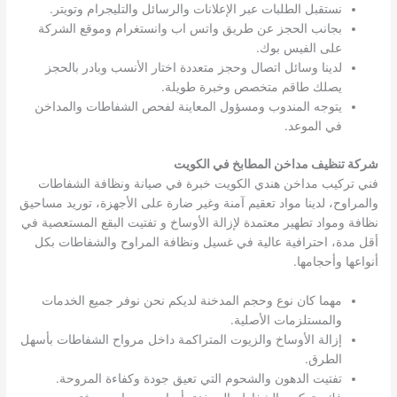
نستقبل الطلبات عبر الإعلانات والرسائل والتليجرام وتويتر.
بجانب الحجز عن طريق واتس اب وانستغرام وموقع الشركة
على الفيس بوك.
لدينا وسائل اتصال وحجز متعددة اختار الأنسب وبادر بالحجز
يصلك طاقم متخصص وخبرة طويلة.
يتوجه المندوب ومسؤول المعاينة لفحص الشفاطات والمداخن
في الموعد.
شركة تنظيف مداخن المطابخ في الكويت
فني تركيب مداخن هندي الكويت خبرة في صيانة ونظافة الشفاطات
والمراوح، لدينا مواد تعقيم آمنة وغير ضارة على الأجهزة، توريد مساحيق
نظافة ومواد تطهير معتمدة لإزالة الأوساخ و تفتيت البقع المستعصية في
أقل مدة، احترافية عالية في غسيل ونظافة المراوح والشفاطات بكل
أنواعها وأحجامها.
مهما كان نوع وحجم المدخنة لديكم نحن نوفر جميع الخدمات
والمستلزمات الأصلية.
إزالة الأوساخ والزيوت المتراكمة داخل مرواح الشفاطات بأسهل
الطرق.
تفتيت الدهون والشحوم التي تعيق جودة وكفاءة المروحة.