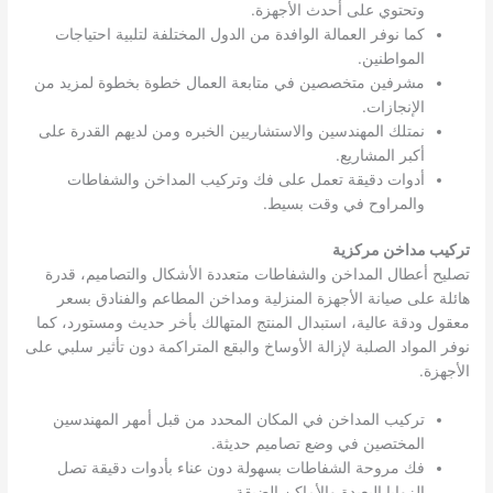
وتحتوي على أحدث الأجهزة.
كما نوفر العمالة الوافدة من الدول المختلفة لتلبية احتياجات
المواطنين.
مشرفين متخصصين في متابعة العمال خطوة بخطوة لمزيد من
الإنجازات.
نمتلك المهندسين والاستشاريين الخبره ومن لديهم القدرة على
أكبر المشاريع.
أدوات دقيقة تعمل على فك وتركيب المداخن والشفاطات
والمراوح في وقت بسيط.
تركيب مداخن مركزية
تصليح أعطال المداخن والشفاطات متعددة الأشكال والتصاميم، قدرة
هائلة على صيانة الأجهزة المنزلية ومداخن المطاعم والفنادق بسعر
معقول ودقة عالية، استبدال المنتج المتهالك بأخر حديث ومستورد، كما
نوفر المواد الصلبة لإزالة الأوساخ والبقع المتراكمة دون تأثير سلبي على
الأجهزة.
تركيب المداخن في المكان المحدد من قبل أمهر المهندسين
المختصين في وضع تصاميم حديثة.
فك مروحة الشفاطات بسهولة دون عناء بأدوات دقيقة تصل
الزوايا البعيدة والأماكن الضيقة.