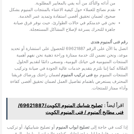
من أدائه والتأكد من أنه يفي بالمعايير المطلوبة.
نقدم نصائح للعملاء حول كيفية الاعتناء بالمنتجات المنيوم بشكل
صحيح، لضمان تحقيق أقصى استفادة وتمديد عمر الخدمة.
نحن في خدمتكم في حالات الطوارئ، حيث نوفر فرق صيانة
جاهزة للتحرك بسرعة لإصلاح المشاكل المستعجلة.
رقم فنى ألمنيوم هندى
اتصل بنا الآن على الرقم 69621887 للحصول على استشارة أو تحديد
موعد، ونحن نضمن لك خدمة ممتازة وراحة ذهنية نحن نفهم أهمية
المنتجات المنيومية في حياتك اليومية، ونسعى دائمًا لتقديم الحلول
الفعّالة كما إننا نلتزم بتقديم خدمات عالية الجودة في صيانة وتركيب
المنتجات المنيوم مع
فنى تركيب المنيوم
لضمان راحتك ورضاك فريقنا
المحترف يستعرض باهتمام تفاصيل العمل لضمان تحقيق أقصى كفاءة
وأداء ممتاز للمنتجات.
اقرأ ايضاً :
تصليح شبابيك المنيوم الكويت/69621887/
فنى مطابخ ألمنيوم / فنى المنيوم الكويت
إذا كنت في حاجة إلى
تصليح ابواب المنيوم
أو تصليح شبابيكها، أو تركيب
شتر جديد، فإننا هنا لتلبية احتياجاتك بكفاءة عالية اتصل بنا على الرقم