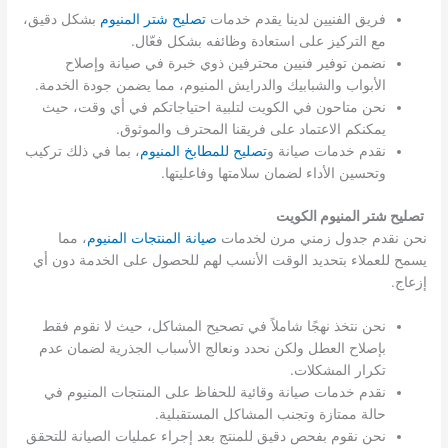
فريق الفنيين لدينا يقدم خدمات
تصليح شتر المنيوم
بشكل دقيق،
مع التركيز على استعادة وظائفه بشكل فعّال.
نضمن توفير فنيين محترفين ذوي خبرة في صيانة وإصلاح
الأبواب والشبابيك والدرايش المنيوم، مما يضمن جودة الخدمة.
نحن متاحون في الكويت لتلبية احتياجاتكم في أي وقت، حيث
يمكنكم الاعتماد على فريقنا المحترف والموثوق.
نقدم خدمات صيانة و
تصليح للمطابخ المنيوم
، بما في ذلك تركيب
وتحسين الأداء لضمان سلامتها وفاعليتها.
تصليح شتر المنيوم الكويت
نحن نقدم جدول زمني مرن لخدمات
صيانة المنتجات المنيوم
، مما
يسمح للعملاء بتحديد الوقت الأنسب لهم للحصول على الخدمة دون أي
إزعاج.
نحن نتخذ نهجًا شاملاً في تصحيح المشاكل، حيث لا نقوم فقط
بإصلاح العطل ولكن نحدد ونعالج الأسباب الجذرية لضمان عدم
تكرار المشكلات.
نقدم خدمات صيانة وقائية للحفاظ على المنتجات المنيوم في
حالة ممتازة وتجنب المشاكل المستقبلية.
نحن نقوم بفحص دقيق للمنتج بعد إجراء عمليات الصيانة للتحقق