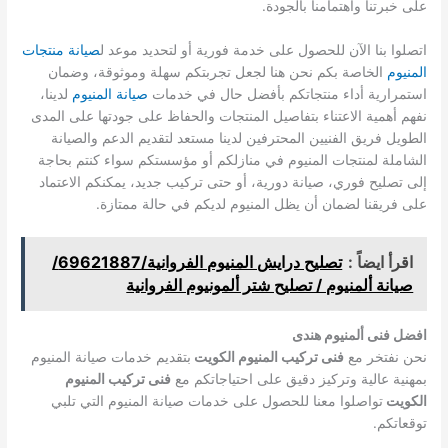
على خبرتنا واهتمامنا بالجودة.
اتصلوا بنا الآن للحصول على خدمة فورية أو لتحديد موعد ل
صيانة منتجات
المنيوم
الخاصة بكم نحن هنا لجعل تجربتكم سهلة وموثوقة، وضمان
استمرارية أداء منتجاتكم بأفضل حال في خدمات
صيانة المنيوم
لدينا،
نفهم أهمية الاعتناء بتفاصيل المنتجات والحفاظ على جودتها على المدى
الطويل فريق الفنيين المحترفين لدينا مستعد لتقديم الدعم والصيانة
الشاملة لمنتجات المنيوم في منازلكم أو مؤسستكم سواء كنتم بحاجة
إلى تصليح فوري، صيانة دورية، أو حتى تركيب جديد، يمكنكم الاعتماد
على فريقنا لضمان أن يظل المنيوم لديكم في حالة ممتازة.
اقرأ ايضاً :
تصليح درايش المنيوم الفروانية/69621887/
صيانة ألمنيوم / تصليح شتر ألمونيوم الفروانية
افضل فنى ألمنيوم هندى
نحن نفتخر مع
فنى تركيب المنيوم الكويت
بتقديم خدمات صيانة المنيوم
بمهنية عالية وتركيز دقيق على احتياجاتكم مع
فنى تركيب المنيوم
الكويت
تواصلوا معنا للحصول على خدمات صيانة المنيوم التي تلبي
توقعاتكم.