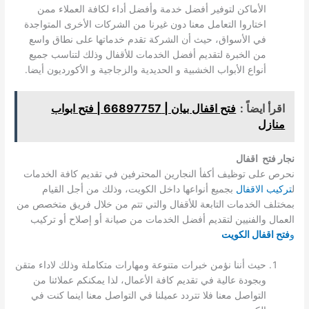
الأماكن لتوفير أفضل خدمة وأفضل أداء لكافة العملاء ممن
اختاروا التعامل معنا دون غيرنا من الشركات الأخرى المتواجدة
في الأسواق، حيث أن الشركة تقدم خدماتها على نطاق واسع
من الخبرة لتقديم أفضل الخدمات للأقفال وذلك لتناسب جميع
أنواع الأبواب الخشبية و الحديدية والزجاجية و الأكورديون أيضا.
اقرأ ايضاً :
فتح اقفال بيان | 66897757 | فتح ابواب
منازل
نجار فتح اقفال
نحرص على توظيف أكفأ النجارين المحترفين في تقديم كافة الخدمات
ل
تركيب الاقفال
بجميع أنواعها داخل الكويت، وذلك من أجل القيام
بمختلف الخدمات التابعة للأقفال والتي تتم من خلال فريق متخصص من
العمال والفنيين لتقديم أفضل الخدمات من صيانة أو إصلاح أو تركيب
و
فتح اقفال الكويت
حيث أننا نؤمن خبرات متنوعة ومهارات متكاملة وذلك لاداء متقن
وبجودة عالية في تقديم كافة الأعمال، لذا يمكنكم عملائنا من
التواصل معنا فلا تتردد عميلنا في التواصل معنا اينما كنت في