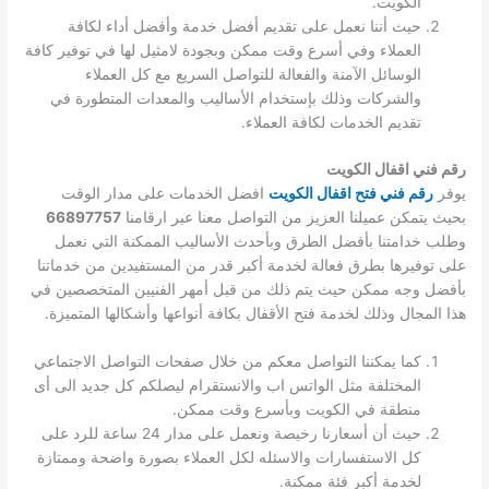
الكويت.
حيث أننا نعمل على تقديم أفضل خدمة وأفضل أداء لكافة
العملاء وفي أسرع وقت ممكن وبجودة لامثيل لها في توفير كافة
الوسائل الآمنة والفعالة للتواصل السريع مع كل العملاء
والشركات وذلك بإستخدام الأساليب والمعدات المتطورة في
تقديم الخدمات لكافة العملاء.
رقم فني اقفال الكويت
يوفر
رقم فني فتح اقفال الكويت
افضل الخدمات على مدار الوقت
بحيث يتمكن عميلنا العزيز من التواصل معنا عبر ارقامنا
66897757
وطلب خدامتنا بأفضل الطرق وبأحدث الأساليب الممكنة التي نعمل
على توفيرها بطرق فعالة لخدمة أكبر قدر من المستفيدين من خدماتنا
بأفضل وجه ممكن حيث يتم ذلك من قبل أمهر الفنيين المتخصصين في
هذا المجال وذلك لخدمة فتح الأقفال بكافة أنواعها وأشكالها المتميزة.
كما يمكننا التواصل معكم من خلال صفحات التواصل الاجتماعي
المختلفة مثل الواتس اب والانستقرام ليصلكم كل جديد الى أى
منطقة في الكويت وبأسرع وقت ممكن.
حيث أن أسعارنا رخيصة ونعمل على مدار 24 ساعة للرد على
كل الاستفسارات والاسئله لكل العملاء بصورة واضحة وممتازة
لخدمة أكبر فئة ممكنة.