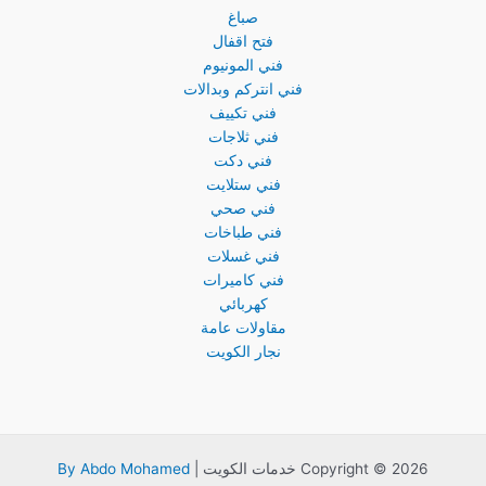
صباغ
فتح اقفال
فني المونيوم
فني انتركم وبدالات
فني تكييف
فني ثلاجات
فني دكت
فني ستلايت
فني صحي
فني طباخات
فني غسلات
فني كاميرات
كهربائي
مقاولات عامة
نجار الكويت
Copyright © 2026 خدمات الكويت |
By Abdo Mohamed