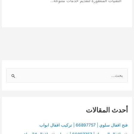
التقنيات المتطورة لتقديم خدمات متنوعة…
ا
ل
ب
ح
أحدث المقالات
ث
ع
ن
فتح اقفال سلوي | 66897757 | تركيب اقفال ابواب
: