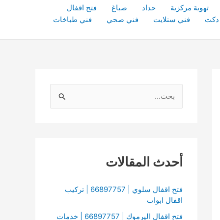
تهوية مركزية
حداد
صباغ
فتح اقفال
دكت
فني ستلايت
فني صحي
فني طباخات
ا
ل
ب
ح
ث
أحدث المقالات
ع
ن
فتح اقفال سلوي | 66897757 | تركيب
اقفال ابواب
:
فتح اقفال اليرموك | 66897757 | خدمات