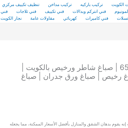
 الكويت
تركيب باركيه
تركيب مداخن
تنظيف تكييف مركزي
مونيوم
فني انتركم وبدالات
فني تكييف
فني ثلاجات
فني 
سلات
فني كاميرات
كهربائي
مقاولات عامة
نجار الكويت
صباغ | صباغ رخيص | 65503845 | صباغ شاطر ورخيص بالكويت |
غ رخيص | صباغ ورق جدران | صباغ
ه يقوم بدهان الشقق والمنازل بأفضل الأسعار الممكنة، مما يجعله