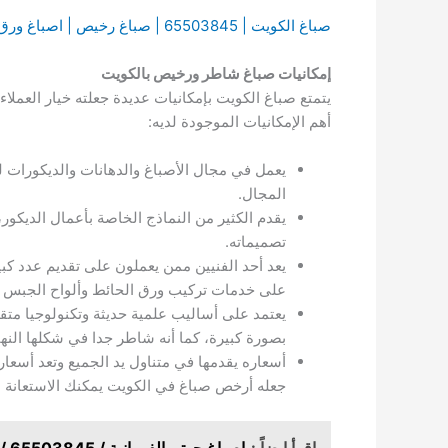
صباغ الكويت | 65503845 | صباغ رخيص | اصباغ ورق جدران | رقم صباغ ممتاز | افضل ورق حائط
إمكانيات صباغ شاطر ورخيص بالكويت
يتمتع صباغ الكويت بإمكانيات عديدة جعلته خيار العملاء
أهم الإمكانيات الموجودة لديه:
يعمل في مجال الأصباغ والدهانات والديكورات 
المجال.
يقدم الكثير من النماذج الخاصة بأعمال الديكور
تصميماته.
يعد أحد الفنيين ممن يعملون على تقديم عدد كب
على خدمات تركيب ورق الحائط وألواح الجبس و
يعتمد على أساليب علمية حديثة وتكنولوجيا متقد
بصورة كبيرة، كما أنه شاطر جدا في شكلها النهائ
أسعاره يقدمها في متناول يد الجميع وتعد أسعار
جعله أرخص صباغ في الكويت يمكنك الاستعانة ب
اقرأ ايضاً :
اصباغ جوتن الفروانية / 65503845 / صباغ الكويت / رقم صباغ الكويت