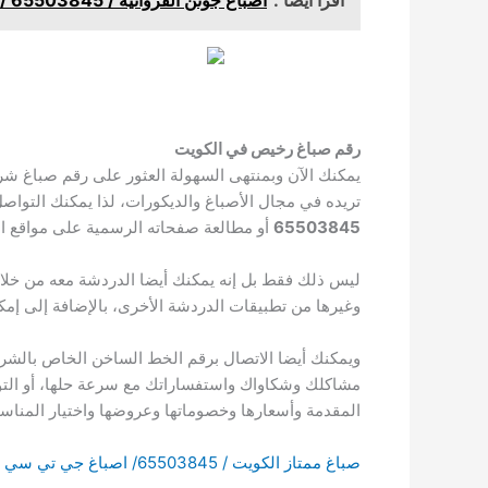
رقم صباغ رخيص في الكويت
يمكنك الآن وبمنتهى السهولة العثور على رقم صباغ ش
تريده في مجال الأصباغ والديكورات، لذا يمكنك التوا
65503845
أو مطالعة صفحاته الرسمية على مواقع الت
ليس ذلك فقط بل إنه يمكنك أيضا الدردشة معه من خلال 
وغيرها من تطبيقات الدردشة الأخرى، بالإضافة إلى إمكا
ويمكنك أيضا الاتصال برقم الخط الساخن الخاص بالشرك
مشاكلك وشكاواك واستفساراتك مع سرعة حلها، أو التو
المقدمة وأسعارها وخصوماتها وعروضها واختيار المناس
صباغ ممتاز الكويت / 65503845/ اصباغ جي تي سي / رقم صباغ الكويت