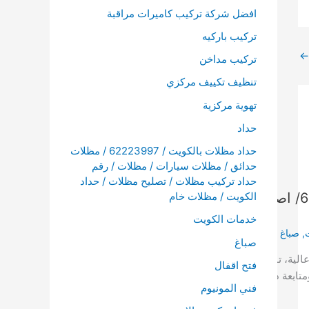
افضل شركة تركيب كاميرات مراقبة
تركيب باركيه
←
تركيب مداخن
تنظيف تكييف مركزي
تهوية مركزية
حداد
حداد مظلات بالكويت / 62223997 / مظلات
حدائق / مظلات سيارات / مظلات / رقم
حداد تركيب مظلات / تصليح مظلات / حداد
الكويت / مظلات خام
صباغ ممتاز الكويت / 65503845/ اصباغ جي تي سي / رقم
خدمات الكويت
,
صباغ ممتاز الكويت
صباغ
لية، توريد جميع أنواع الدهانات التي
فتح اقفال
بعة دورية للمكان بعد التنفيذ، أدوات
فني المونيوم