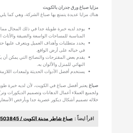
مزايا صباغ ورق جدران بالكويت
هناك مزايا عديدة يتمتع بها صباغ الشركة، وهي كما يلي:
يوجد لديه خبرة طويلة جدا في ذلك المجال مما جع
المناسبة للمساحات الواسعة والضيقة والأثاث ال
يحدد متطلبات وأهداف العميل ويتعرف عليها حت
في خياله على أرض الواقع.
يقدم بعض المقترحات والنصائح التي يمكن أن يك
النهائي للمنزل والألوان به.
يستخدم أفضل الأدوات الحديثة ولمعدات اللازمة 
صباغ
ولجميع العملاء أعمال الدهانات وتصميم الديكورات و
خلاله تصميم أشكال ديكور عصرية جدا وبأرخص الأسعار 
اقرأ ايضاً :
صباغ شاطر مدينة الكويت / 65503845/ صباغ 24 ساعة / صباغ الكويت