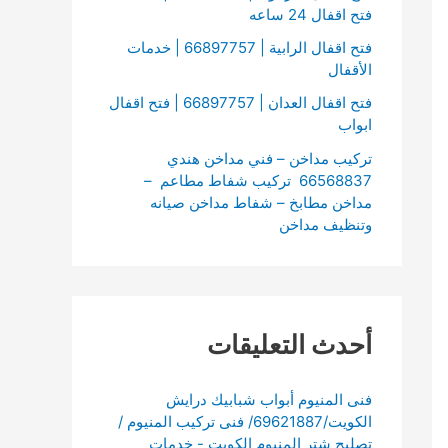
فتح اقفال 24 ساعه
فتح اقفال الرابية | 66897757 | خدمات
الأقفال
فتح اقفال العدان | 66897757 | فتح اقفال
ابواب
تركيب مداخن – فني مداخن هندي
66568837 تركيب شفاط مطاعم –
مداخن مطابخ – شفاط مداخن صيانه
وتنظيف مداخن
أحدث التعليقات
فنى المنيوم أبواب شبابيك درايش
الكويت/69621887/ فنى تركيب المنيوم /
تصليح شتر المنيوم الكويت - خدمات