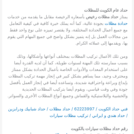
حداد عام الكويت للمظلات
يمتاز
حداد مظلات رخيص
بأسعاره الرخيصة مقابل ما يقدمه من خدمات
حدادة مظلات
بجودة عالية، كما أنه يملك خبرة كافية في كيفية التعامل
مع جميع أعمال الحدادة المختلفة، ولا يقتصر تميزه على نوع واحد فقط
من مجالات العمل بل إنه يتميز بشكل واضح في جميع المهام التي يقوم
بها، ويقدمها إلى عملائه الكرام.
ومن تلك الأعمال تركيب المظلات بمختلف أنواعها وأشكالها، وذلك
بسبب ممارسته تلك المهنة لسنوات طويلة، كما أن لديه القدرة أيضا
على استخدام المعدات والأدوات الخاصة بأعمال الحدادة بشكل ممتاز
ومحترف وجيد، مما يساهم بشكل كبير في إنجاز مهمة تركيب المظلات
بإبداع وبراعة واحترافية شديدة، وتساعده أيضا في إنجاز العمل بأفضل
جودة وفي وقت قياسي، ويقوم أيضا بتركيب المظلات الحديدية
والخشبية والبلاستيكية والقماش وجميع أنواع المظلات الأخرى والسواتر.
فني حداد الكويت / 62223997 / حداد مظلات / حداد شبابيك ودرابزين
/ حداد هندي و ايراني / تركيب مظلات سيارات
رقم حداد مظلات سيارات بالكويت