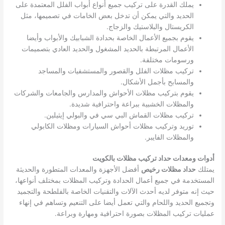
يملك القدرة على تركيب جميع أنواع أبواب الفلل المعتمدة على
الحديد والتي يمكن أن تدخل بعض الخامات في تصميمها، مثل
الكريستال والبلاستيك والزجاج.
يقوم بجميع الأعمال الخاصة بحدادة الشبابيك والأبواب وأيضا
الأعمال المرتبطة بالحديد المشغول والحديد العادي بتصميمات
ورسومات مختلفة.
تركيب مظلات الفلل والقصور والمستشفيات والمساجد
والمسابح بأجمل الأشكال.
يقوم بتركيب مظلات الأحواش والمدارس والجامعات والشركات
والمظلات الخشبية ببراعة واحترافية شديدة.
تركيب مظلات القماش البي سي في والبولي إيثيلين.
توريد وتركيب مظلات أحواش السيارات ومظلات الكابولي
والمظلات الفايبر.
أدوات ومعدات حداد تركيب مظلات بالكويت
يمتلك
حداد مظلات رخيص
أفضل الأجهزة والمعدات المتطورة والحديثة
المستخدمة في جميع أعمال الحدادة وتركيب المظلات بمختلف أنواعها،
حيث إنه متوفر لديه أحدث الآلات والتقنيات الخاصة بالفلطحة والتجميد
وتجميع الحديد واللحام والتي تعمل أيضا على التنعيم وتساهم في إنهاء
عمليات تركيب المظلات بصورة احترافية ومهارة وبراعة.