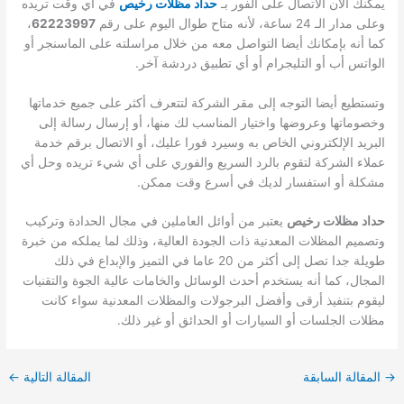
يمكنك الآن الاتصال على الفور بـ
حداد مظلات رخيص
في أي وقت تريده
وعلى مدار الـ 24 ساعة، لأنه متاح طوال اليوم على رقم
62223997
،
كما أنه بإمكانك أيضا التواصل معه من خلال مراسلته على الماسنجر أو
الواتس أب أو التليجرام أو أي تطبيق دردشة آخر.
وتستطيع أيضا التوجه إلى مقر الشركة لتتعرف أكثر على جميع خدماتها
وخصوماتها وعروضها واختيار المناسب لك منها، أو إرسال رسالة إلى
البريد الإلكتروني الخاص به وسيرد فورا عليك، أو الاتصال برقم خدمة
عملاء الشركة لتقوم بالرد السريع والفوري على أي شيء تريده وحل أي
مشكلة أو استفسار لديك في أسرع وقت ممكن.
حداد مظلات رخيص
يعتبر من أوائل العاملين في مجال الحدادة وتركيب
وتصميم المظلات المعدنية ذات الجودة العالية، وذلك لما يملكه من خبرة
طويلة جدا تصل إلى أكثر من 20 عاما في التميز والإبداع في ذلك
المجال، كما أنه يستخدم أحدث الوسائل والخامات عالية الجوة والتقنيات
ليقوم بتنفيذ أرقى وأفضل البرجولات والمظلات المعدنية سواء كانت
مظلات الجلسات أو السيارات أو الحدائق أو غير ذلك.
→
المقالة السابقة
المقالة التالية
←