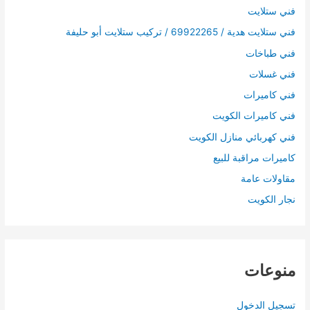
فني ستلايت
فني ستلايت هدية / 69922265 / تركيب ستلايت أبو حليفة
فني طباخات
فني غسلات
فني كاميرات
فني كاميرات الكويت
فني كهربائي منازل الكويت
كاميرات مراقبة للبيع
مقاولات عامة
نجار الكويت
منوعات
تسجيل الدخول