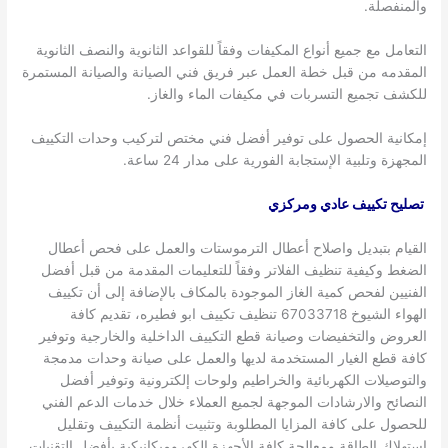
والمنفصلة.
التعامل مع جميع أنواع المكيفات وفقاً للقواعد الثانوية والنصف الثانوية
المقدمه من قبل خطة العمل عبر فريق فني الصيانة والصيانة المستمرة
للكشف تجميع التسربات في مكيفات الماء والغاز.
إمكانية الحصول على توفير أفضل فني مختص لتركيب وحدات التكييف
المجهزة وتلبية الإستجابة الفورية على مدار 24 ساعة.
تصليح تكييف عادي ومركزي
القيام بتبديل واصلاح أعطال الترموستات والعمل على فحص أعطال
الضغط وكيفية تنظيف الفلاتر وفقاً للتعليمات المقدمة من قبل أفضل
الفنيين لفحص كمية الغاز الموجودة بالمكاف بالإضافة إلى أن تكييف
الهواء الشيوخ 67033718 تنظيف تكييف ابو فطيره، تقديم كافة
العروض والتخفيضات وصيانة قطع التكييف الداخلية والخارجية وتوفير
كافة قطع الغيار المستخدمة لديها والعمل على صيانة وحدات مدمجة
والتوصيلات الكهربائية والخراطيم ولوحات إلكترونية وتوفير أفضل
النصائح والارشادات الموجهة لجميع العملاء خلال خدمات الدعم الفني
للحصول على كافة المزايا المطلوبة وتثبيت أنظمة التكييف وتقليل
إستهلاك الطاقة ومعالجة كافة الأجهزة الكهروميكانيكية بأفضل التقنيات