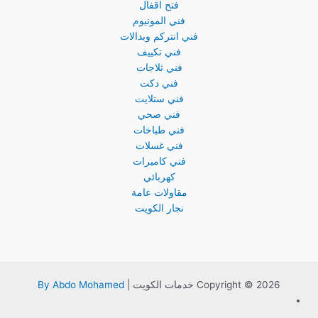
فتح اقفال
فني المونيوم
فني انتركم وبدالات
فني تكييف
فني ثلاجات
فني دكت
فني ستلايت
فني صحي
فني طباخات
فني غسلات
فني كاميرات
كهربائي
مقاولات عامة
نجار الكويت
Copyright © 2026 خدمات الكويت |
By Abdo Mohamed