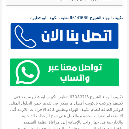
تكييف الهواء الشيوخ 66141669تنظيف تكييف ابو فطيره
تكييف الهواء الشيوخ 67033718 تنظيف تكييف ابو فطيره، يعد فني
تكييف وتركيب بالكويت أفضل ما يمكن في تقديم جميع الحلول المثلى
لتوفير الطاقة لنظام تكييف الهواء وتطبيق كافة الإجراءات اللازمة أثناء
الاستخدام لفترات محدوده والعمل على دمج الوحدات الداخلية
والخارجية في جهاز واحد بالإضافة إلى مراعاة أنظمة التصميم
واختبارات طاقة التبريد والتدفئة في التعامل والحصول على جميع