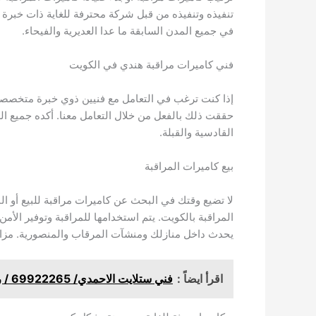
تنفيذه وتنفيذه من قبل شركة محترفة للغاية ذات خبرة و
في جميع المدن السابقة ما عدا العديرية والفيحاء.
فني كاميرات مراقبة هندي في الكويت
إذا كنت ترغب في التعامل مع فنيين ذوي خبرة متخصصين 
حققت ذلك بالفعل من خلال التعامل معنا. أكده جميع العمل
القادسية والقبلة.
بيع كاميرات المراقبة
المراقبة بالكويت. يتم استخدامها للمراقبة وتوفير الأم
يحدث داخل منازلك ومنشآت المرقاب والمنصورية. مزاي
اقرأ ايضاً :
فني ستلايت الاحمدي/ 69922265 / رقم فني ستلايت / ستلايت الكويت