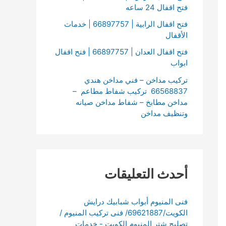
فتح اقفال 24 ساعه
فتح اقفال الرابية | 66897757 | خدمات
الأقفال
فتح اقفال العدان | 66897757 | فتح اقفال
ابواب
تركيب مداخن – فني مداخن هندي
66568837 تركيب شفاط مطاعم –
مداخن مطابخ – شفاط مداخن صيانه
وتنظيف مداخن
أحدث التعليقات
فنى المنيوم أبواب شبابيك درايش
الكويت/69621887/ فنى تركيب المنيوم /
تصليح شتر المنيوم الكويت - خدمات