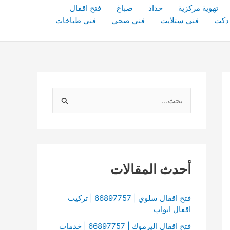
تهوية مركزية
حداد
صباغ
فتح اقفال
دكت
فني ستلايت
فني صحي
فني طباخات
ا
ل
ب
ح
ث
أحدث المقالات
ع
ن
فتح اقفال سلوي | 66897757 | تركيب
اقفال ابواب
:
فتح اقفال اليرموك | 66897757 | خدمات