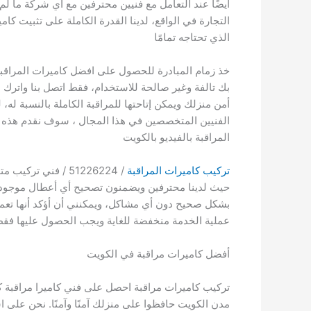
أيضًا عند التعامل مع فنيين محترفين مع أي شركة ما ل
التجارة في الواقع، لدينا القدرة الكاملة على تثبيت كام
الذي تحتاجه تمامًا
خذ زمام المبادرة للحصول على افضل كاميرات المراقبة / 51226224 / ش
بك تالفة وغير صالحة للاستخدام، فقط اتصل بنا واترك
أمن منزلك ويمكن إتاحتها للمراقبة الكاملة بالنسبة له،
الفنيين المتخصصين في هذا المجال ، سوف نقدم هذه ال
المراقبة بالفيديو بالكويت
تركيب كاميرات المراقبة
/ 51226224 / فني
حيث لدينا محترفين ويضمنون تصحيح أي أعطال موجودة ف
بشكل صحيح دون أي مشاكل، ويمكنني أن أؤكد أنها تعمل 
عملية الخدمة منخفضة للغاية ويجب الحصول عليها فقط 
أفضل كاميرات مراقبة في الكويت
تركيب كاميرات مراقبة احصل على فني كاميرا مراقبة 
مدن الكويت حافظوا على منزلك آمنًا وآمنًا. نحن على اس